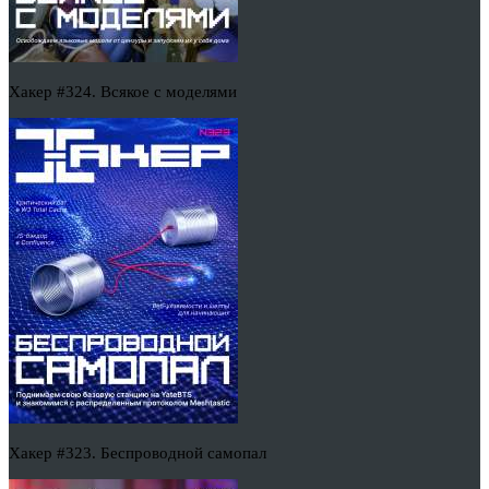
Хакер #324. Всякое с моделями
Хакер #323. Беспроводной самопал