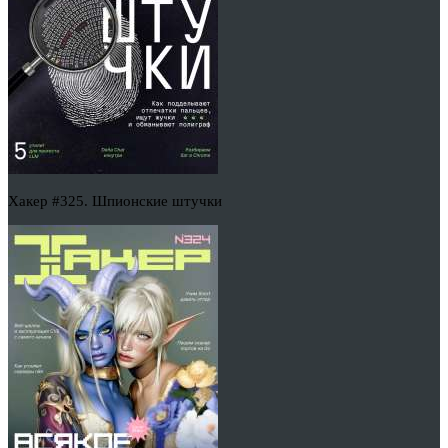
Хакер #325. Шпионские штучки