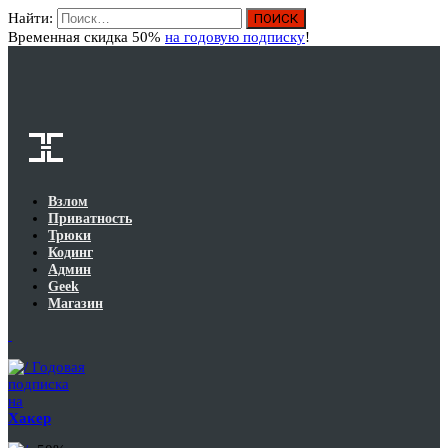
Найти:
Вход
Временная скидка 50%
на годовую подписку
!
Взлом
Приватность
Трюки
Кодинг
Админ
Geek
Магазин
Годовая
подписка
на
Хакер