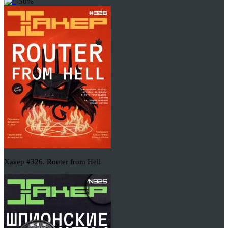
-50%
Хакер #326. Router from Hell