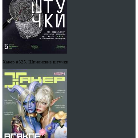
Хакер #325. Шпионские штучки