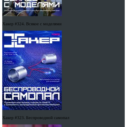
Хакер #324. Всякое с моделями
Хакер #323. Беспроводной самопал