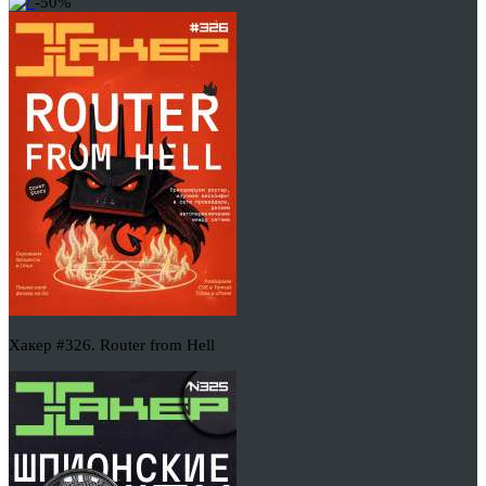
-50%
Хакер #326. Router from Hell