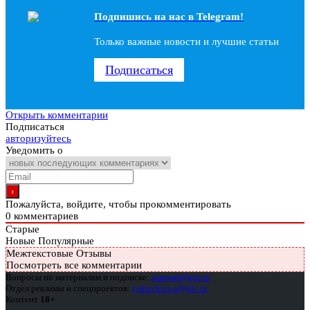
Подпишись на наc в Telegram!
Только важные новости и лучшие статьи
Подписаться
Открыть комментарии
Подписаться
авторизуйтесь
Уведомить о
Пожалуйста, войдите, чтобы прокомментировать
0
комментариев
Старые
Новые
Популярные
Межтекстовые Отзывы
Посмотреть все комментарии
Вопросы по материалам и подписке:
support@glc.ru
Отдел рекламы и спецпроектов:
yakovleva.a@glc.ru
Контент
18+