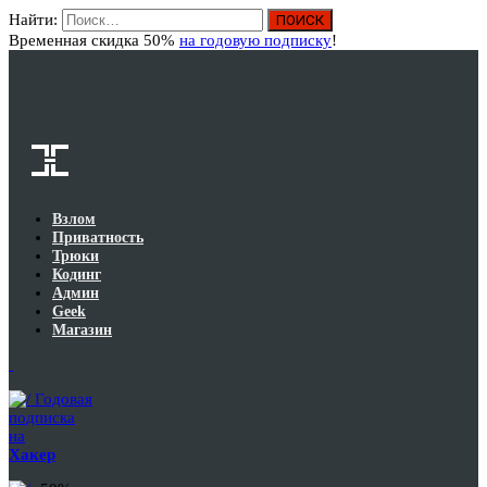
Найти:
Вход
Временная скидка 50%
на годовую подписку
!
Взлом
Приватность
Трюки
Кодинг
Админ
Geek
Магазин
Годовая
подписка
на
Хакер