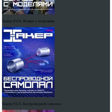
Хакер #324. Всякое с моделями
Хакер #323. Беспроводной самопал