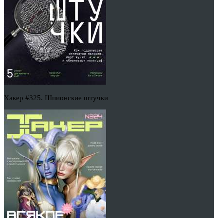
Хакер #325. Шпионские штучки