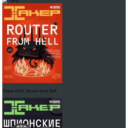
-50%
Хакер #326. Router from Hell