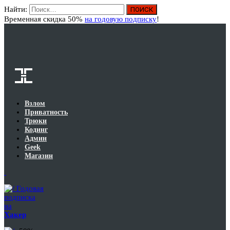
Найти:
Вход
Временная скидка 50%
на годовую подписку
!
Взлом
Приватность
Трюки
Кодинг
Админ
Geek
Магазин
Годовая
подписка
на
Хакер