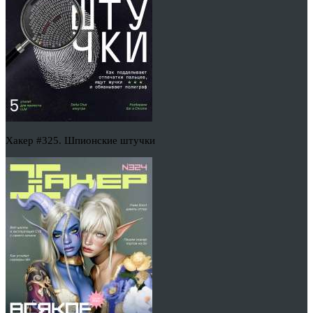
Хакер #325. Шпионские штучки