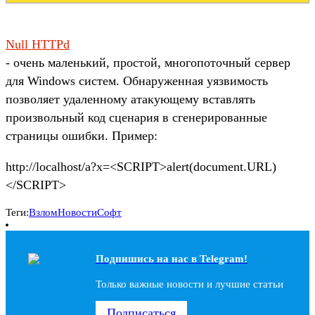
Null HTTPd
- очень маленький, простой, многопоточный сервер
для Windows систем. Обнаруженная уязвимость
позволяет удаленному атакующему вставлять
произвольный код сценария в сгенерированные
страницы ошибки. Пример:
http://localhost/a?x=<SCRIPT>alert(document.URL)
</SCRIPT>
Теги:
Взлом
Новости
Софт
Подпишись на наc в Telegram!
Только важные новости и лучшие статьи
Подписаться