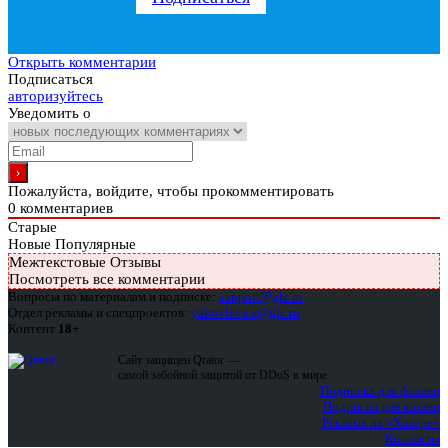
Открыть комментарии
Подписаться
авторизуйтесь
Уведомить о
Пожалуйста, войдите, чтобы прокомментировать
0
комментариев
Старые
Новые
Популярные
Межтекстовые Отзывы
Посмотреть все комментарии
Вопросы по материалам и подписке:
support@glc.ru
Отдел рекламы и спецпроектов:
yakovleva.a@glc.ru
Контент
18+
Сайт защищен Qrator —
самой забойной защитой от DDoS в мире
Подписка для физлиц
Подписка для юрлиц
Реклама на «Хакере»
Контакты