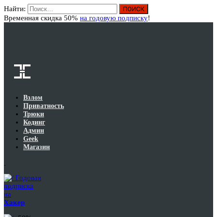
Найти:
Вход
Временная скидка 50%
на годовую подписку
!
Взлом
Приватность
Трюки
Кодинг
Админ
Geek
Магазин
Годовая
подписка
на
Хакер