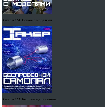
Хакер #324. Всякое с моделями
Хакер #323. Беспроводной самопал