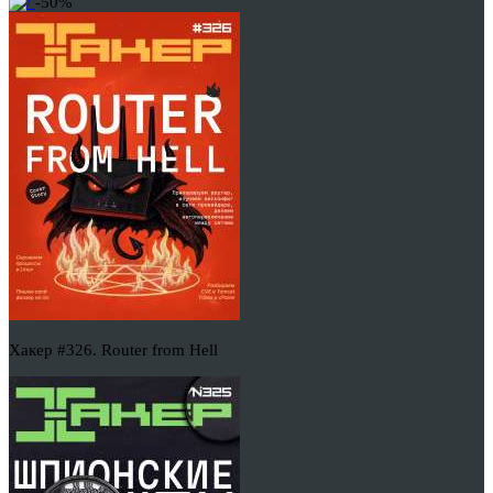
-50%
Хакер #326. Router from Hell