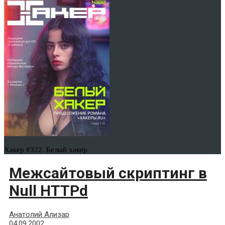
Хакер #322. Белый хакер
Межсайтовый скриптинг в
Null HTTPd
Анатолий Ализар
04.09.2002