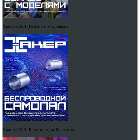
Хакер #324. Всякое с моделями
Хакер #323. Беспроводной самопал