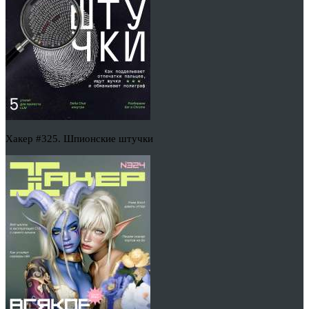
Хакер #325. Шпионские штучки