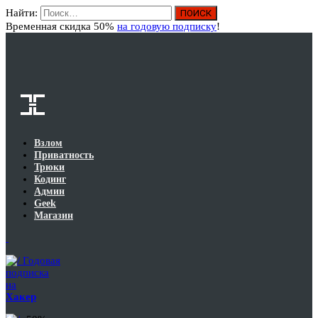
Найти:
Вход
Временная скидка 50%
на годовую подписку
!
Взлом
Приватность
Трюки
Кодинг
Админ
Geek
Магазин
Годовая
подписка
на
Хакер