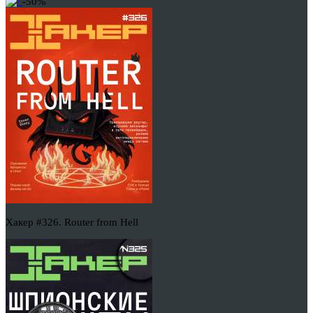
-50%
Хакер #326. Router from Hell