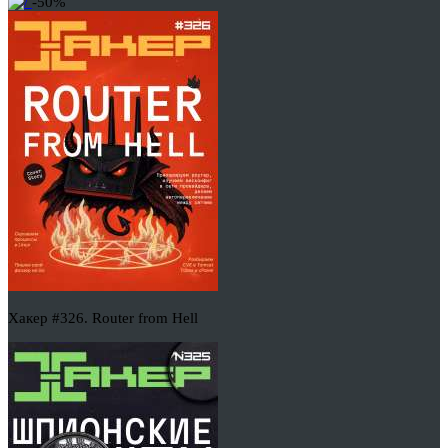
-50%
Хакер #326. Router from Hell