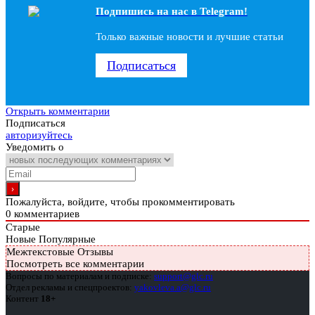
Подпишись на наc в Telegram!
Только важные новости и лучшие статьи
Подписаться
Открыть комментарии
Подписаться
авторизуйтесь
Уведомить о
Пожалуйста, войдите, чтобы прокомментировать
0
комментариев
Старые
Новые
Популярные
Межтекстовые Отзывы
Посмотреть все комментарии
Вопросы по материалам и подписке:
support@glc.ru
Отдел рекламы и спецпроектов:
yakovleva.a@glc.ru
Контент
18+