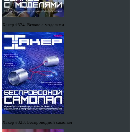
Хакер #324. Всякое с моделями
Хакер #323. Беспроводной самопал