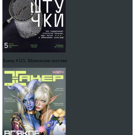
Хакер #325. Шпионские штучки