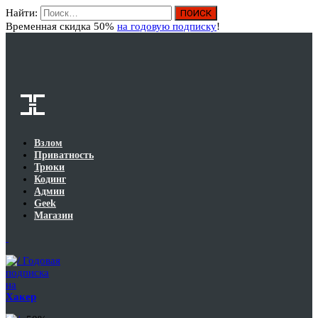
Найти:
Вход
Временная скидка 50%
на годовую подписку
!
Взлом
Приватность
Трюки
Кодинг
Админ
Geek
Магазин
Годовая
подписка
на
Хакер