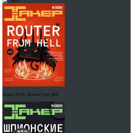
-50%
Хакер #326. Router from Hell