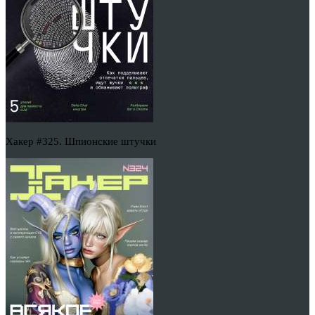
Хакер #325. Шпионские штучки