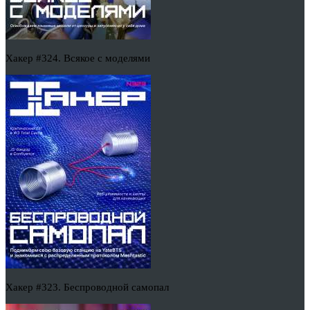
Хакер #324. Всякое с моделями
Хакер #323. Беспроводной самопал