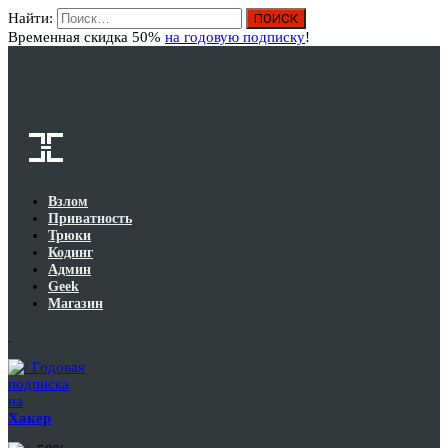
Найти:
Вход
Временная скидка 50%
на годовую подписку
!
Взлом
Приватность
Трюки
Кодинг
Админ
Geek
Магазин
Годовая
подписка
на
Хакер