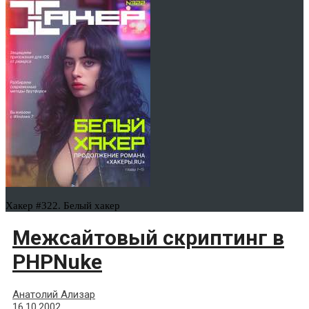
Хакер #322. Белый хакер
Межсайтовый скриптинг в
PHPNuke
Анатолий Ализар
16.10.2002