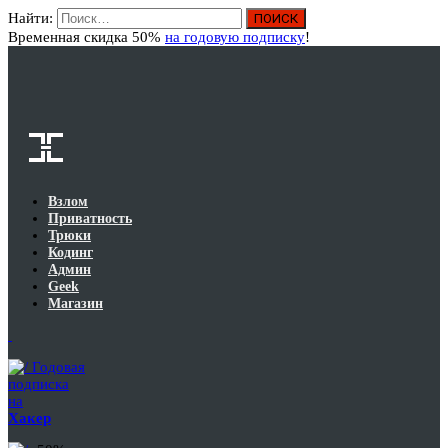
Найти:
Вход
Временная скидка 50%
на годовую подписку
!
Взлом
Приватность
Трюки
Кодинг
Админ
Geek
Магазин
Годовая
подписка
на
Хакер