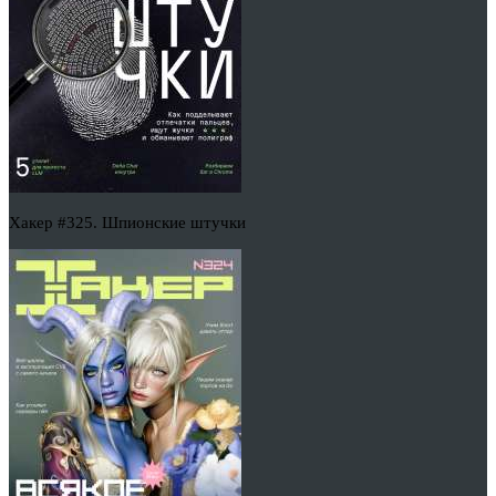
Хакер #325. Шпионские штучки