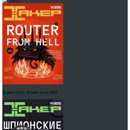
-50%
Хакер #326. Router from Hell