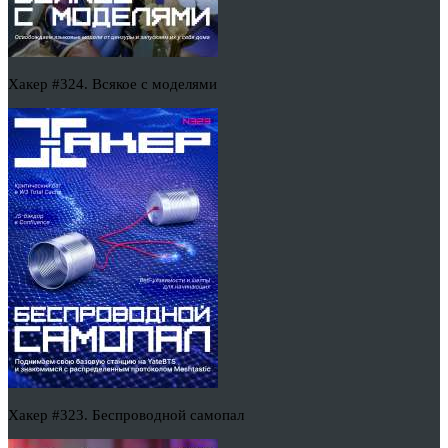
Хакер #324. Всякое с моделями
Хакер #323. Беспроводной самопал