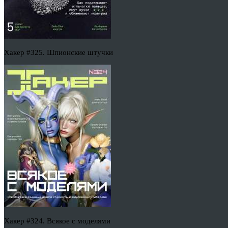
Хакер #325. Шпионские штучки
Хакер #324. Всякое с моделями