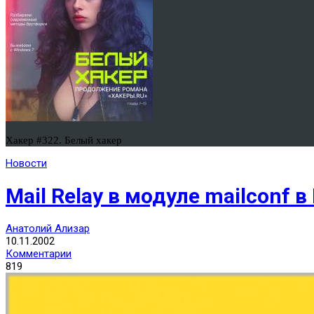
Хакер #322. Белый хакер
Новости
Mail Relay в модуле mailconf в
Анатолий Ализар
10.11.2002
Комментарии
819