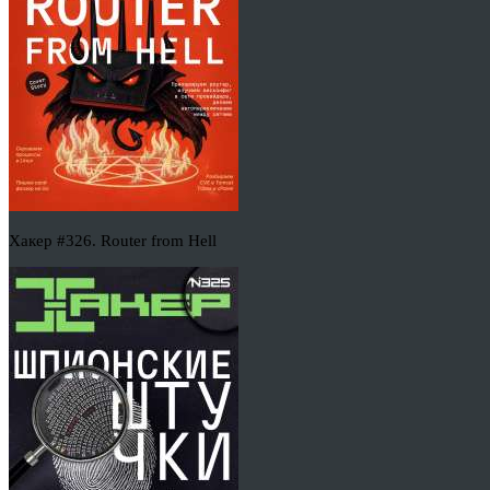
Хакер #326. Router from Hell