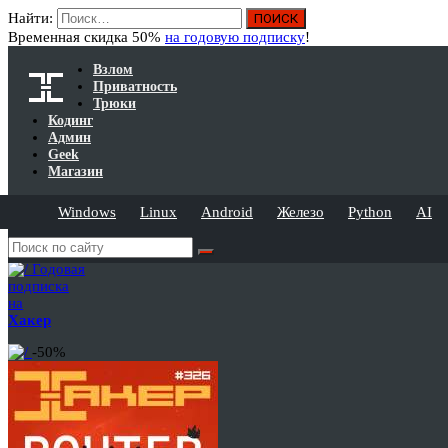
Найти:
Временная скидка 50%
на годовую подписку
!
Взлом
Приватность
Трюки
Кодинг
Админ
Geek
Магазин
Windows
Linux
Android
Железо
Python
AI
Годовая
подписка
на
Хакер
-50%