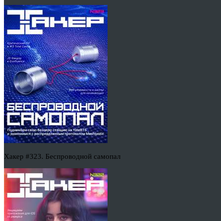
Хакер #323. Беспроводной самопал