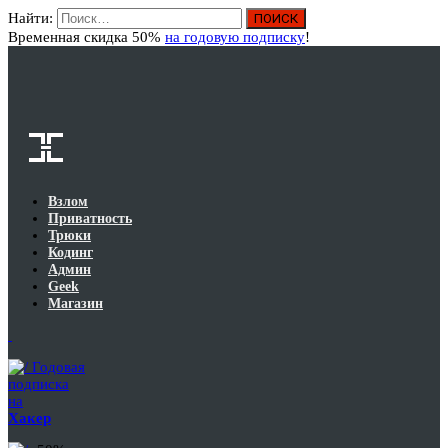
Найти:
Вход
Временная скидка 50%
на годовую подписку
!
Взлом
Приватность
Трюки
Кодинг
Админ
Geek
Магазин
Годовая
подписка
на
Хакер