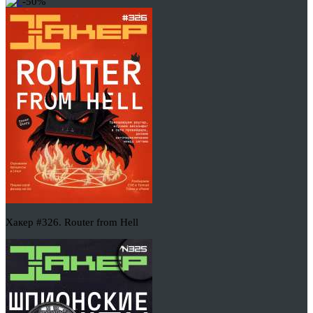
-50%
Хакер #326. Router from Hell