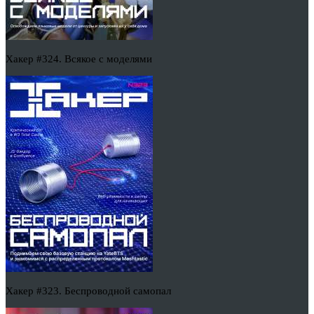
Хакер #324. Всякое с моделями
Хакер #323. Беспроводной самопал