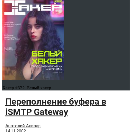
Хакер #322. Белый хакер
Переполнение буфера в
iSMTP Gateway
Анатолий Ализар
14.11.2002