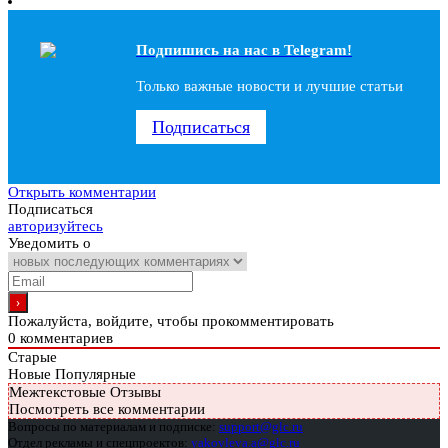
Подпишись на наc в Telegram!
Только важные новости и лучшие статьи
Подписаться
Открыть комментарии
Подписаться
авторизуйтесь
Уведомить о
Пожалуйста, войдите, чтобы прокомментировать
0
комментариев
Старые
Новые
Популярные
Межтекстовые Отзывы
Посмотреть все комментарии
Вопросы по материалам и подписке:
support@glc.ru
Отдел рекламы и спецпроектов:
yakovleva.a@glc.ru