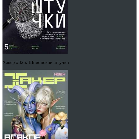
Хакер #325. Шпионские штучки