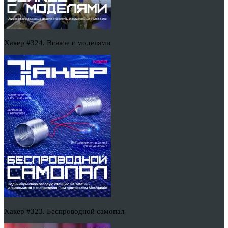
Хакер #324. Всякое с моделями
Хакер #323. Беспроводной самопал