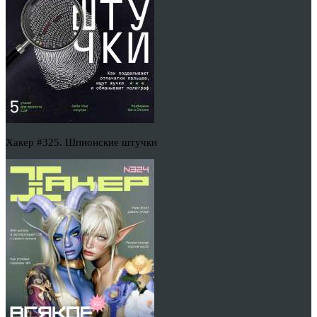
Хакер #325. Шпионские штучки