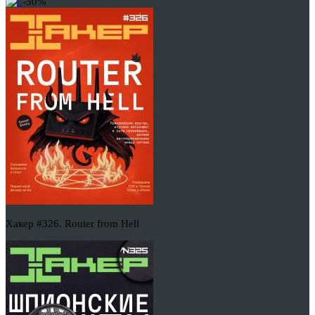
-50%
Хакер #326. Router from Hell