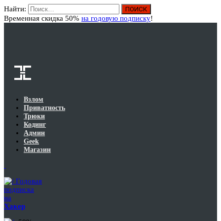
Найти:
Вход
Временная скидка 50%
на годовую подписку
!
Взлом
Приватность
Трюки
Кодинг
Админ
Geek
Магазин
Годовая
подписка
на
Хакер