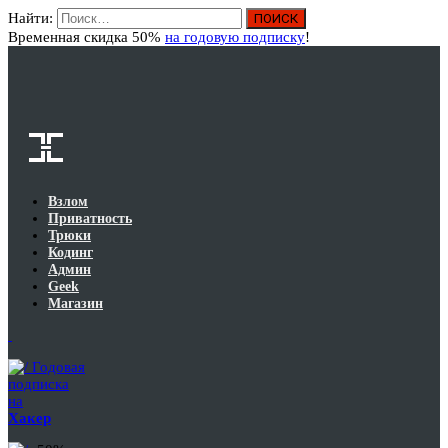
Найти:
Вход
Временная скидка 50%
на годовую подписку
!
Взлом
Приватность
Трюки
Кодинг
Админ
Geek
Магазин
Годовая
подписка
на
Хакер