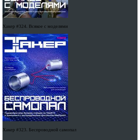
Хакер #324. Всякое с моделями
Хакер #323. Беспроводной самопал