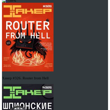
-50%
Хакер #326. Router from Hell