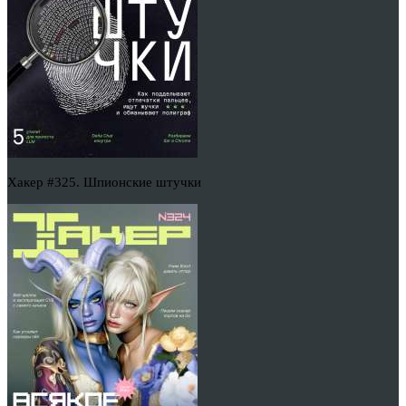
Хакер #325. Шпионские штучки