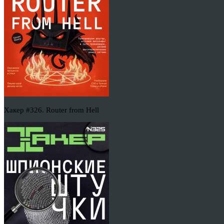
Хакер #326. Router from Hell