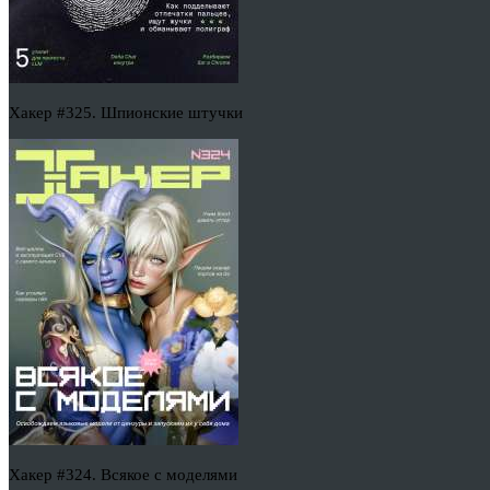
Хакер #325. Шпионские штучки
Хакер #324. Всякое с моделями