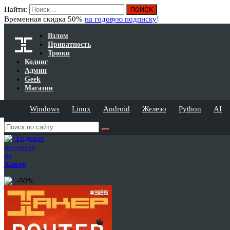
Найти:
Временная скидка 50%
на годовую подписку
!
Взлом
Приватность
Трюки
Кодинг
Админ
Geek
Магазин
Windows
Linux
Android
Железо
Python
AI
Годовая
подписка
на
Хакер
-50%