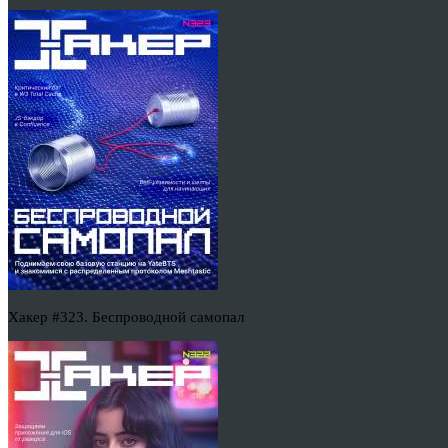
Хакер #323. Беспроводной самопал