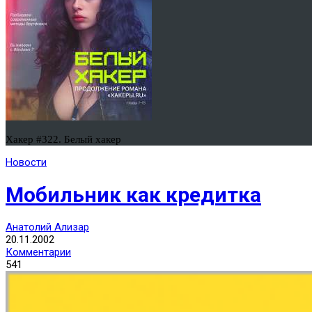
Хакер #322. Белый хакер
Новости
Мобильник как кредитка
Анатолий Ализар
20.11.2002
Комментарии
541