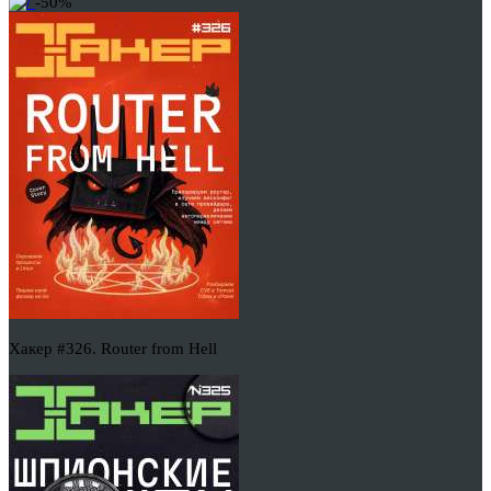
-50%
Хакер #326. Router from Hell