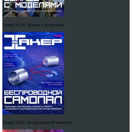
Хакер #324. Всякое с моделями
Хакер #323. Беспроводной самопал