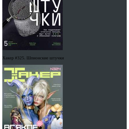
Хакер #325. Шпионские штучки