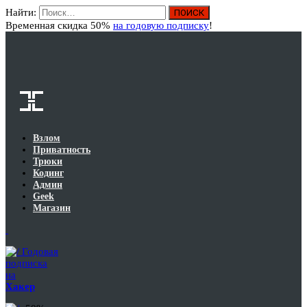
Найти:
Вход
Временная скидка 50%
на годовую подписку
!
Взлом
Приватность
Трюки
Кодинг
Админ
Geek
Магазин
Годовая
подписка
на
Хакер