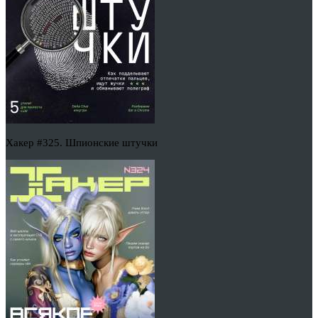
Хакер #325. Шпионские штучки