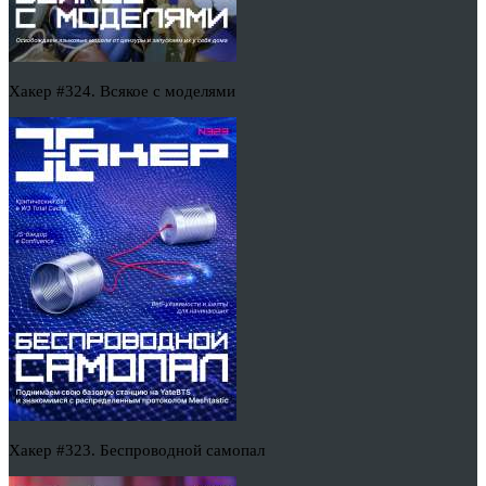
Хакер #324. Всякое с моделями
Хакер #323. Беспроводной самопал