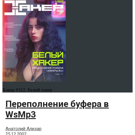
Хакер #322. Белый хакер
Переполнение буфера в
WsMp3
Анатолий Ализар
25.12.2002