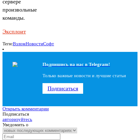
сервере
произвольные
команды.
Эксплоит
Теги:
Взлом
Новости
Софт
Подпишись на наc в Telegram!
Только важные новости и лучшие статьи
Подписаться
Открыть комментарии
Подписаться
авторизуйтесь
Уведомить о