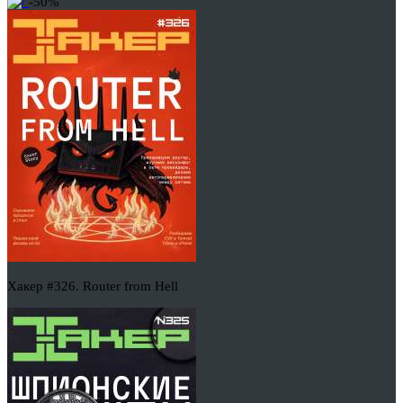
-50%
Хакер #326. Router from Hell