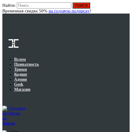
Найти:
Вход
Временная скидка 50%
на годовую подписку
!
Взлом
Приватность
Трюки
Кодинг
Админ
Geek
Магазин
Годовая
подписка
на
Хакер