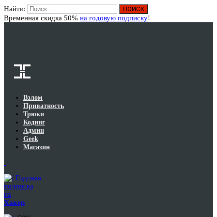
Найти:
Вход
Временная скидка 50%
на годовую подписку
!
Взлом
Приватность
Трюки
Кодинг
Админ
Geek
Магазин
Годовая
подписка
на
Хакер