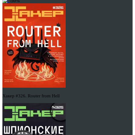
-50%
Хакер #326. Router from Hell