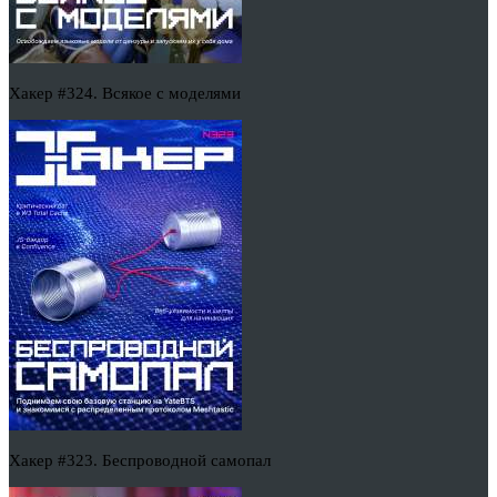
Хакер #324. Всякое с моделями
Хакер #323. Беспроводной самопал