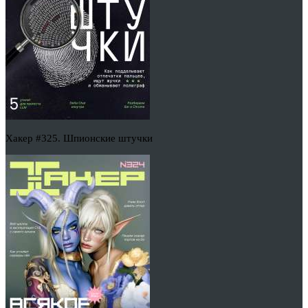
Хакер #325. Шпионские штучки