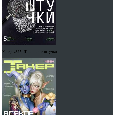
Хакер #325. Шпионские штучки