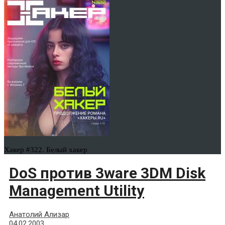
Хакер #322. Белый хакер
DoS против 3ware 3DM Disk
Management Utility
Анатолий Ализар
04.02.2003