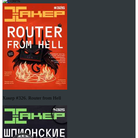
-50%
Хакер #326. Router from Hell