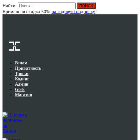
Найти:
Вход
Временная скидка 50%
на годовую подписку
!
Взлом
Приватность
Трюки
Кодинг
Админ
Geek
Магазин
Годовая
подписка
на
Хакер