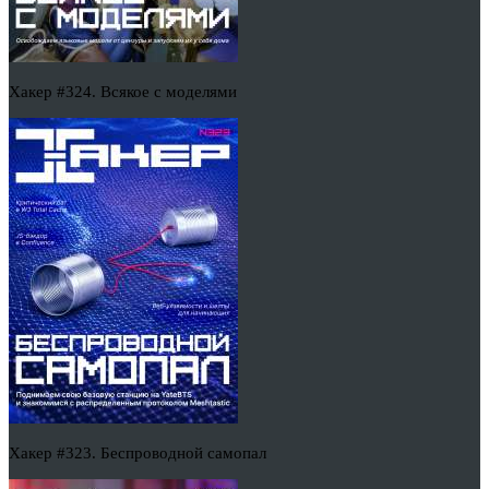
Хакер #324. Всякое с моделями
Хакер #323. Беспроводной самопал