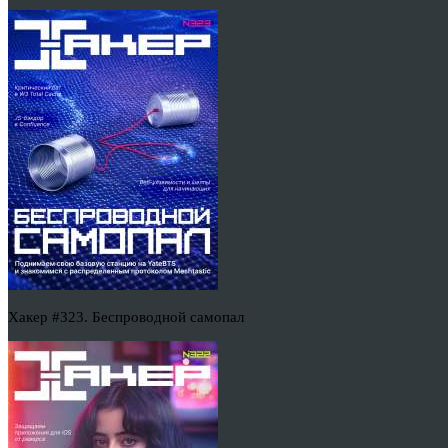
Хакер #323. Беспроводной самопал