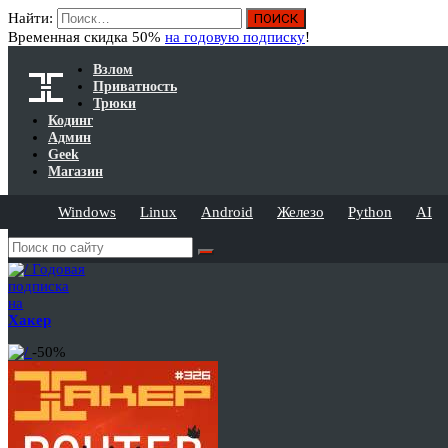
Найти:
Временная скидка 50%
на годовую подписку
!
Взлом
Приватность
Трюки
Кодинг
Админ
Geek
Магазин
Windows
Linux
Android
Железо
Python
AI
Годовая
подписка
на
Хакер
-50%