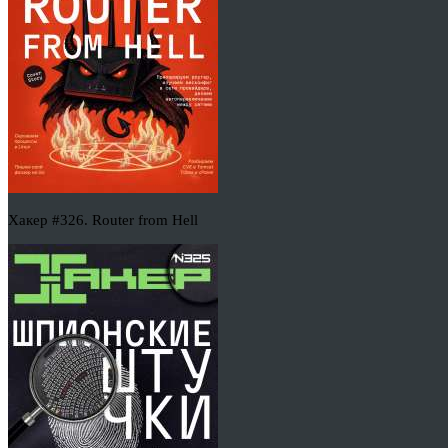
Хакер #326. Router from Hell