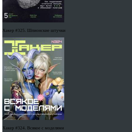
Хакер #325. Шпионские штучки
Хакер #324. Всякое с моделями