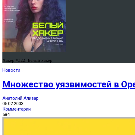
Хакер #322. Белый хакер
Новости
Множество уязвимостей в Ope
Анатолий Ализар
05.02.2003
Комментарии
584