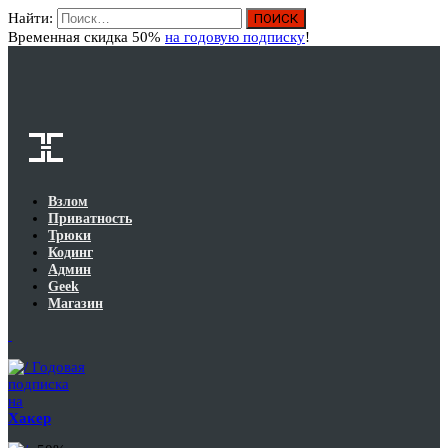
Найти:
Вход
Временная скидка 50%
на годовую подписку
!
Взлом
Приватность
Трюки
Кодинг
Админ
Geek
Магазин
Годовая
подписка
на
Хакер