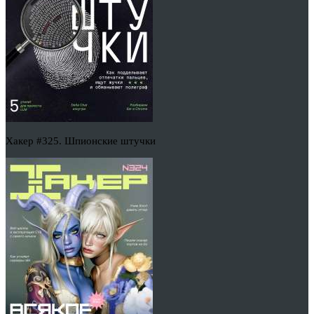
Хакер #325. Шпионские штучки