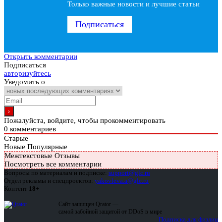
Только важные новости и лучшие статьи
Подписаться
Открыть комментарии
Подписаться
авторизуйтесь
Уведомить о
Пожалуйста, войдите, чтобы прокомментировать
0
комментариев
Старые
Новые
Популярные
Межтекстовые Отзывы
Посмотреть все комментарии
Вопросы по материалам и подписке:
support@glc.ru
Отдел рекламы и спецпроектов:
yakovleva.a@glc.ru
Контент
18+
Сайт защищен Qrator —
самой забойной защитой от DDoS в мире
Подписка для физлиц