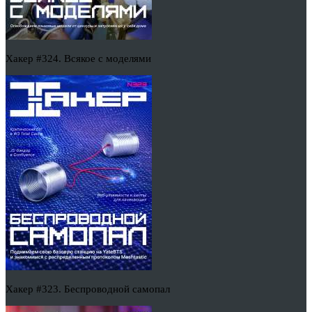
Хакер #324. Всякое с моделями
Хакер #323. Беспроводной самопал