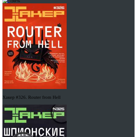
-50%
Хакер #326. Router from Hell