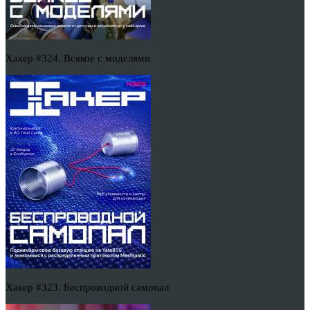
Хакер #324. Всякое с моделями
Хакер #323. Беспроводной самопал