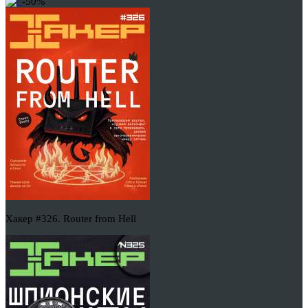
-50%
Хакер #326. Router from Hell