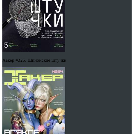
Хакер #325. Шпионские штучки