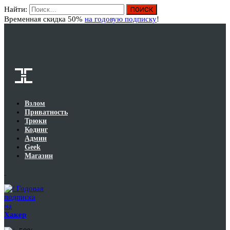
Найти:
Вход
Временная скидка 50%
на годовую подписку
!
Взлом
Приватность
Трюки
Кодинг
Админ
Geek
Магазин
Годовая
подписка
на
Хакер