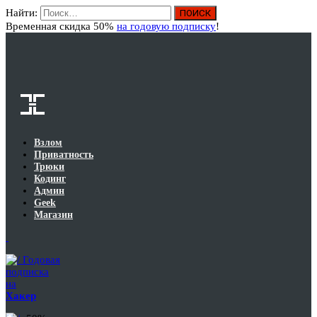
Найти:
Вход
Временная скидка 50%
на годовую подписку
!
Взлом
Приватность
Трюки
Кодинг
Админ
Geek
Магазин
Годовая
подписка
на
Хакер