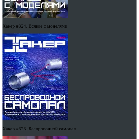
Хакер #324. Всякое с моделями
Хакер #323. Беспроводной самопал