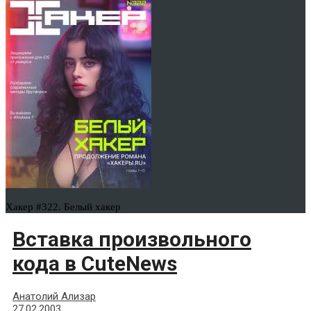
Хакер #322. Белый хакер
Вставка произвольного
кода в CuteNews
Анатолий Ализар
27.02.2003