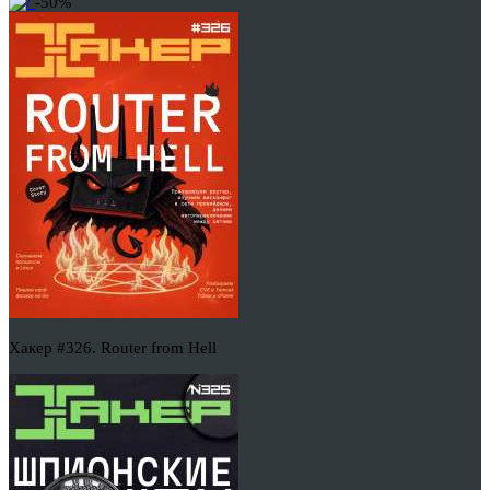
-50%
Хакер #326. Router from Hell