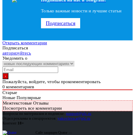
Только важные новости и лучшие статьи
Подписаться
Открыть комментарии
Подписаться
авторизуйтесь
Уведомить о
Пожалуйста, войдите, чтобы прокомментировать
0
комментариев
Старые
Новые
Популярные
Межтекстовые Отзывы
Посмотреть все комментарии
Вопросы по материалам и подписке:
support@glc.ru
Отдел рекламы и спецпроектов:
yakovleva.a@glc.ru
Контент
18+
Сайт защищен Qrator —