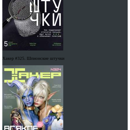
Хакер #325. Шпионские штучки