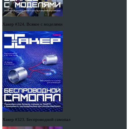
Хакер #324. Всякое с моделями
Хакер #323. Беспроводной самопал