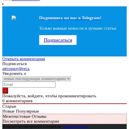
Подпишись на наc в Telegram!
Только важные новости и лучшие статьи
Подписаться
Открыть комментарии
Подписаться
авторизуйтесь
Уведомить о
Пожалуйста, войдите, чтобы прокомментировать
0
комментариев
Старые
Новые
Популярные
Межтекстовые Отзывы
Посмотреть все комментарии
Вопросы по материалам и подписке:
support@glc.ru