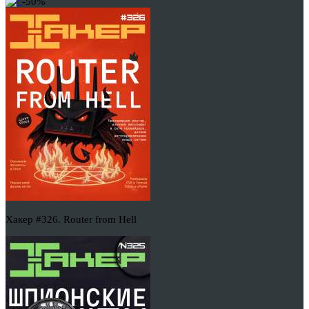
-50%
Хакер #326. Router from Hell