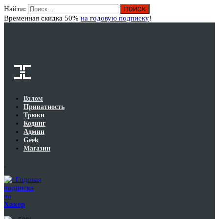
Найти:
Вход
Временная скидка 50%
на годовую подписку
!
Взлом
Приватность
Трюки
Кодинг
Админ
Geek
Магазин
Годовая
подписка
на
Хакер