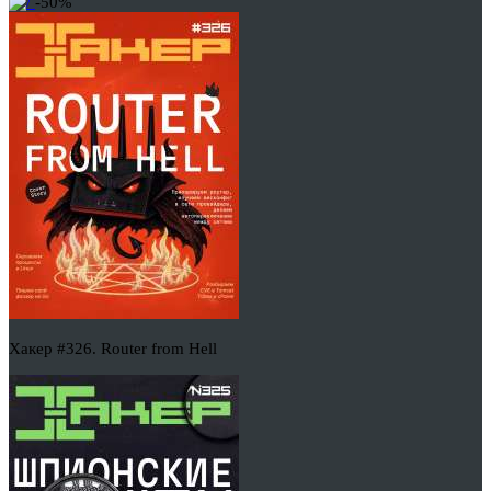
-50%
Хакер #326. Router from Hell