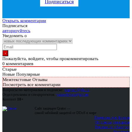
Подписаться
Открыть комментарии
Подписаться
авторизуйтесь
Уведомить о
Пожалуйста, войдите, чтобы прокомментировать
0
комментариев
Старые
Новые
Популярные
Межтекстовые Отзывы
Посмотреть все комментарии
Вопросы по материалам и подписке:
support@glc.ru
Отдел рекламы и спецпроектов:
yakovleva.a@glc.ru
Контент
18+
Сайт защищен Qrator —
самой забойной защитой от DDoS в мире
Подписка для физлиц
Подписка для юрлиц
Реклама на «Хакере»
Контакты