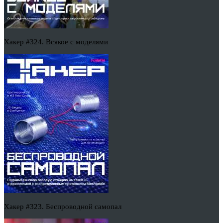
Хакер #324. Всякое с моделями
Хакер #323. Беспроводной самопал