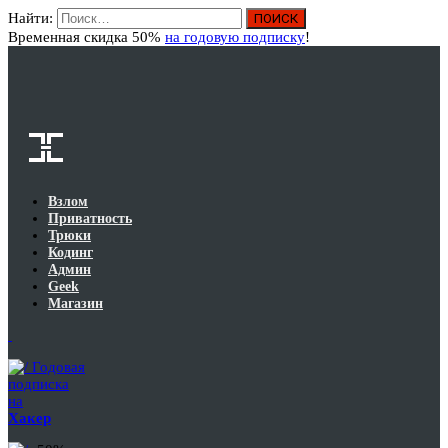
Найти:
Вход
Временная скидка 50%
на годовую подписку
!
Взлом
Приватность
Трюки
Кодинг
Админ
Geek
Магазин
Годовая
подписка
на
Хакер