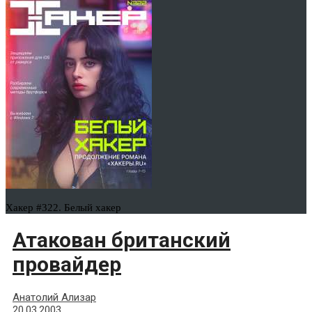
Хакер #322. Белый хакер
Атакован британский
провайдер
Анатолий Ализар
20.03.2003