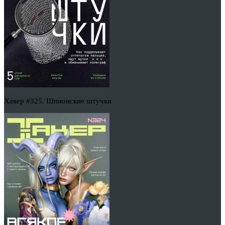
Хакер #325. Шпионские штучки