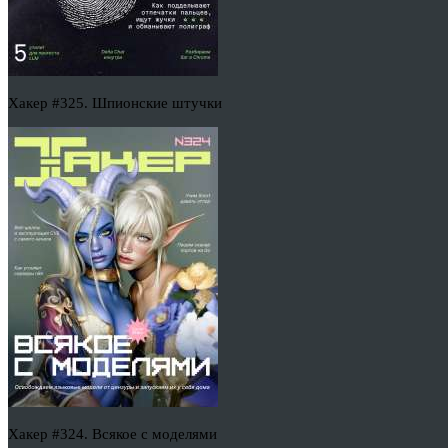
Хакер #325. Шпионские штучки
Хакер #324. Всякое с моделями