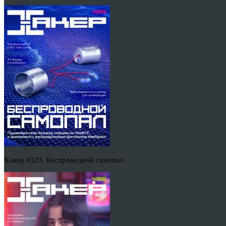
Хакер #323. Беспроводной самопал