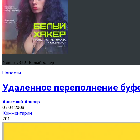
Хакер #322. Белый хакер
Новости
Удаленное переполнение буфе
Анатолий Ализар
07.04.2003
Комментарии
701