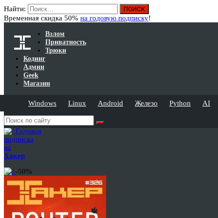
Найти:
Временная скидка 50%
на годовую подписку
!
Взлом
Приватность
Трюки
Кодинг
Админ
Geek
Магазин
Windows
Linux
Android
Железо
Python
AI
Годовая
подписка
на
Хакер
-50%