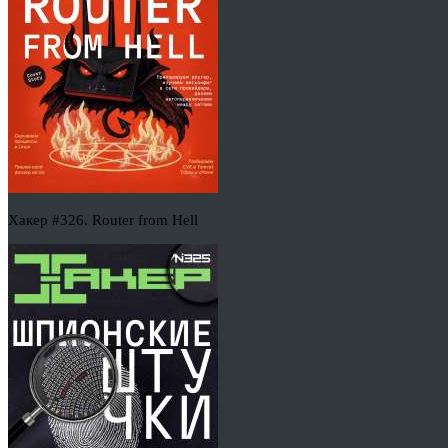
Хакер #326. Router from Hell