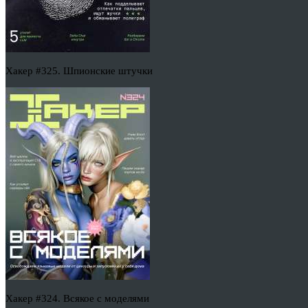
Хакер #325. Шпионские штучки
Хакер #324. Всякое с моделями