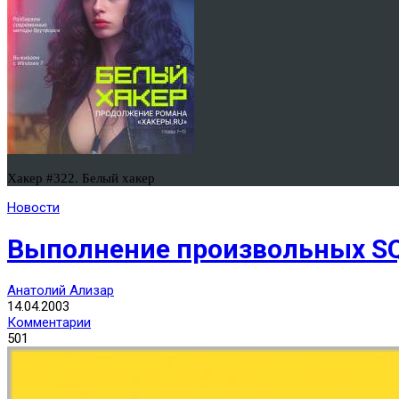
Хакер #322. Белый хакер
Новости
Выполнение произвольных SQ
Анатолий Ализар
14.04.2003
Комментарии
501