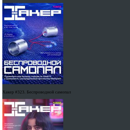
Хакер #323. Беспроводной самопал