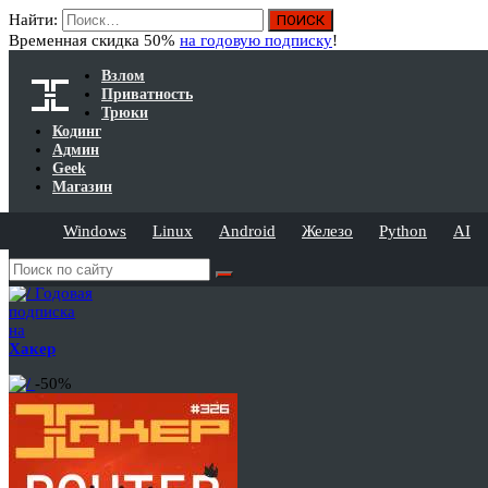
Найти:
Временная скидка 50%
на годовую подписку
!
Взлом
Приватность
Трюки
Кодинг
Админ
Geek
Магазин
Windows
Linux
Android
Железо
Python
AI
Годовая
подписка
на
Хакер
-50%