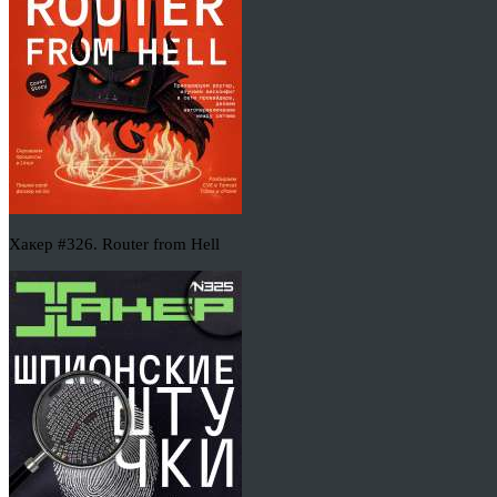
Хакер #326. Router from Hell