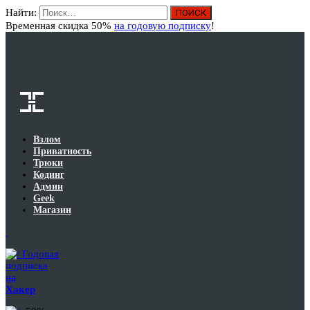
Найти:
Вход
Временная скидка 50%
на годовую подписку
!
Взлом
Приватность
Трюки
Кодинг
Админ
Geek
Магазин
Годовая
подписка
на
Хакер