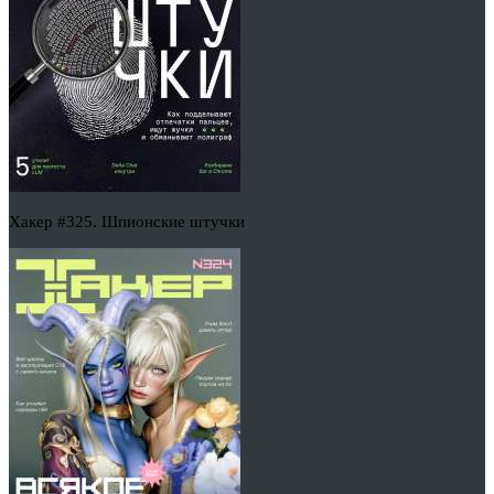
Хакер #325. Шпионские штучки