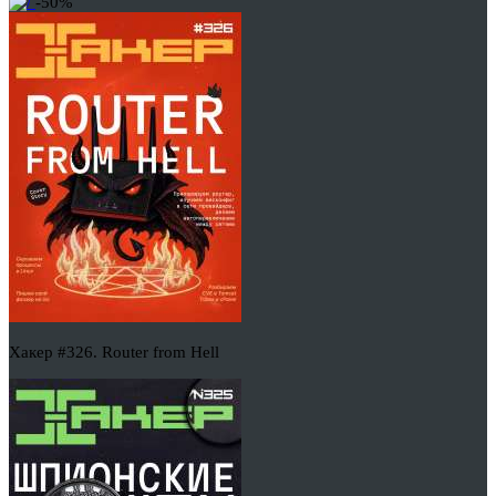
-50%
Хакер #326. Router from Hell