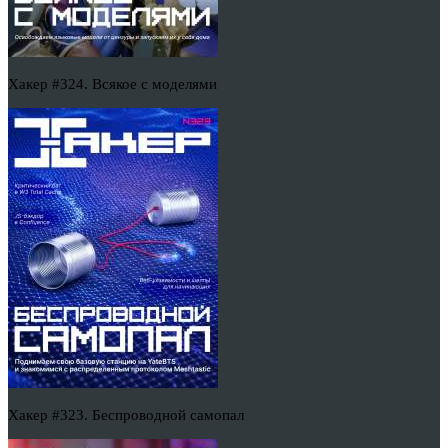
Хакер #324. Всякое с моделями
Хакер #323. Беспроводной самопал