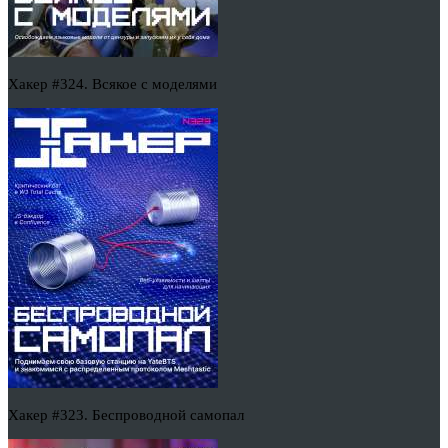
Хакер #324. Всякое с моделями
Хакер #323. Беспроводной самопал