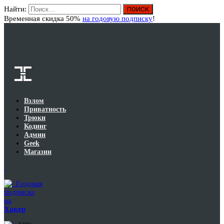
Найти:
Вход
Временная скидка 50%
на годовую подписку
!
Взлом
Приватность
Трюки
Кодинг
Админ
Geek
Магазин
Годовая
подписка
на
Хакер