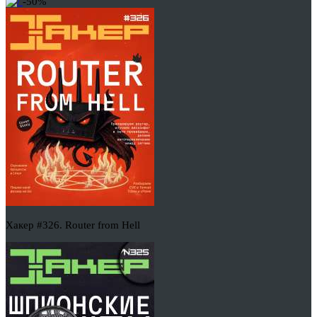
-50%
Хакер #326. Router from Hell