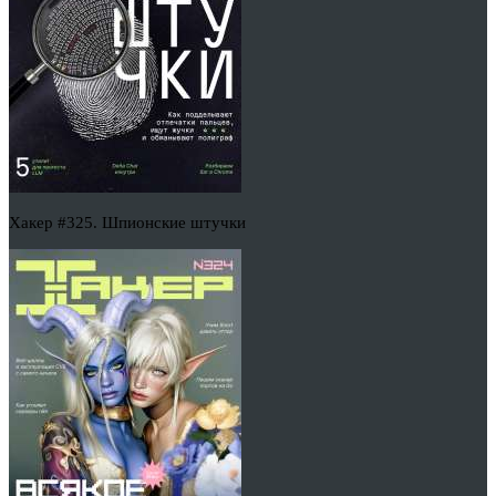
Хакер #325. Шпионские штучки