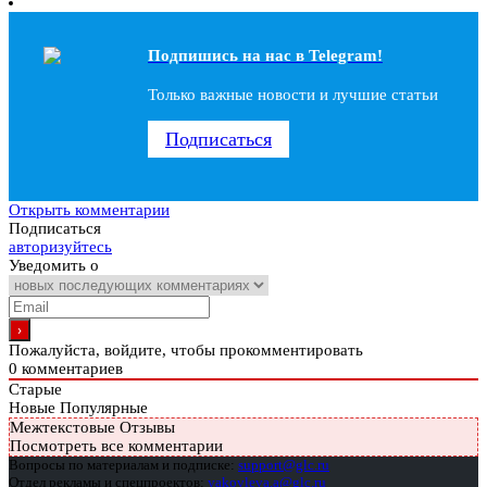
Подпишись на наc в Telegram!
Только важные новости и лучшие статьи
Подписаться
Открыть комментарии
Подписаться
авторизуйтесь
Уведомить о
Пожалуйста, войдите, чтобы прокомментировать
0
комментариев
Старые
Новые
Популярные
Межтекстовые Отзывы
Посмотреть все комментарии
Вопросы по материалам и подписке:
support@glc.ru
Отдел рекламы и спецпроектов:
yakovleva.a@glc.ru