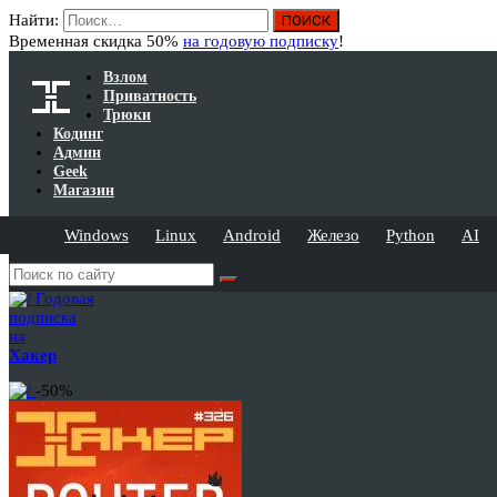
Найти:
Временная скидка 50%
на годовую подписку
!
Взлом
Приватность
Трюки
Кодинг
Админ
Geek
Магазин
Windows
Linux
Android
Железо
Python
AI
Годовая
подписка
на
Хакер
-50%