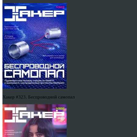
Хакер #323. Беспроводной самопал