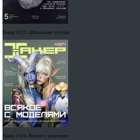
Хакер #325. Шпионские штучки
Хакер #324. Всякое с моделями