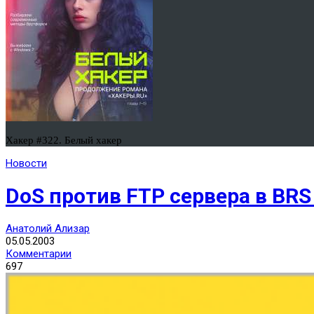
Хакер #322. Белый хакер
Новости
DoS против FTP сервера в BR
Анатолий Ализар
05.05.2003
Комментарии
697