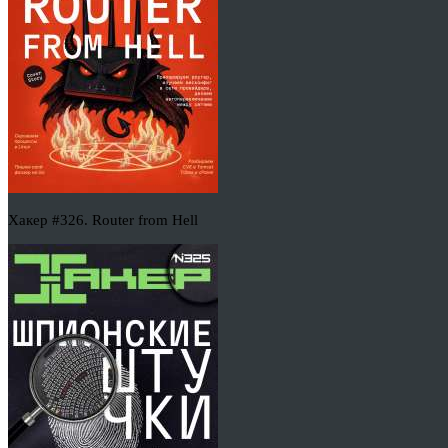
Хакер #326. Router from Hell