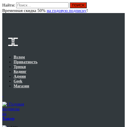
Найти:
Вход
Временная скидка 50%
на годовую подписку
!
Взлом
Приватность
Трюки
Кодинг
Админ
Geek
Магазин
Годовая
подписка
на
Хакер