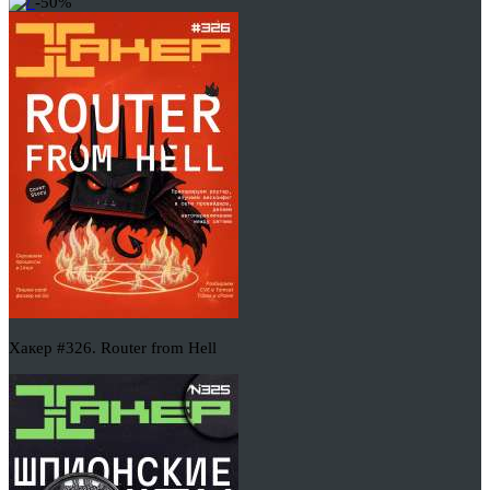
-50%
Хакер #326. Router from Hell