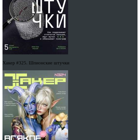
Хакер #325. Шпионские штучки