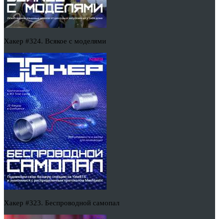
Хакер #324. Всякое с моделями
Хакер #323. Беспроводной самопал