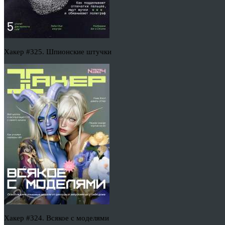
Хакер #325. Шпионские штучки
Хакер #324. Всякое с моделями