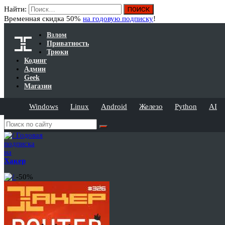
Найти:
Временная скидка 50%
на годовую подписку
!
Взлом
Приватность
Трюки
Кодинг
Админ
Geek
Магазин
Windows
Linux
Android
Железо
Python
AI
Годовая
подписка
на
Хакер
-50%