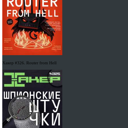
Хакер #326. Router from Hell