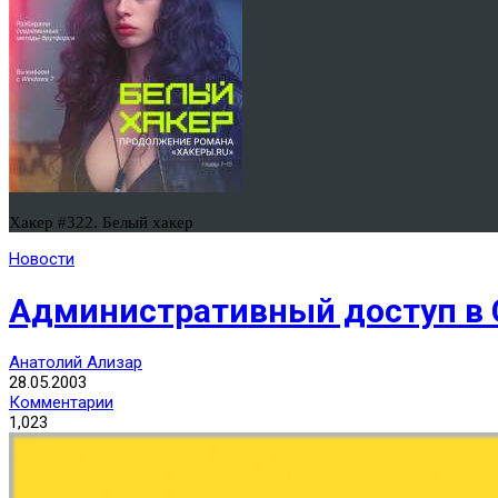
Хакер #322. Белый хакер
Новости
Административный доступ в C
Анатолий Ализар
28.05.2003
Комментарии
1,023