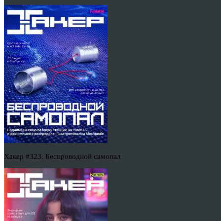
Хакер #323. Беспроводной самопал