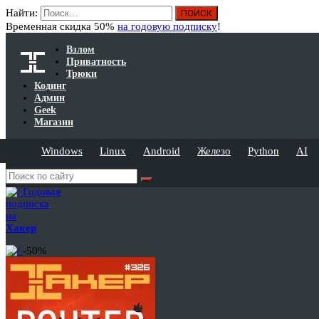
Найти:
Временная скидка 50%
на годовую подписку
!
Взлом
Приватность
Трюки
Кодинг
Админ
Geek
Магазин
Windows
Linux
Android
Железо
Python
AI
Годовая
подписка
на
Хакер
-50%