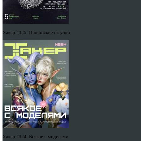
Хакер #325. Шпионские штучки
Хакер #324. Всякое с моделями