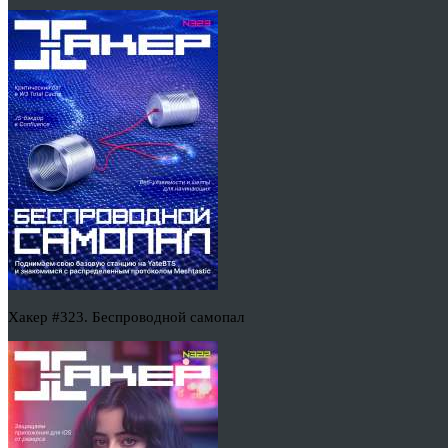
Хакер #323. Беспроводной самопал