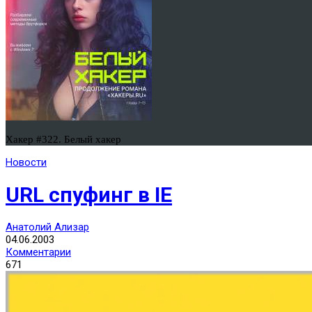
Хакер #322. Белый хакер
Новости
URL спуфинг в IE
Анатолий Ализар
04.06.2003
Комментарии
671