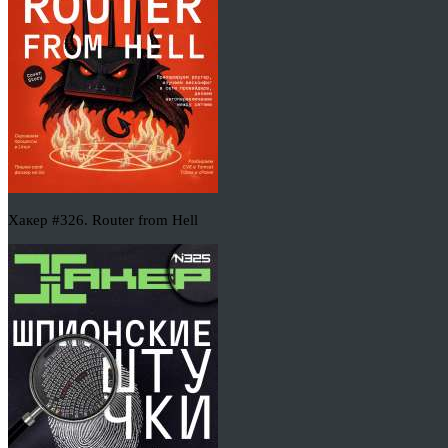
Хакер #326. Router from Hell