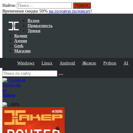
Найти:
Временная скидка 50%
на годовую подписку
!
Взлом
Приватность
Трюки
Кодинг
Админ
Geek
Магазин
Windows
Linux
Android
Железо
Python
AI
Годовая
подписка
на
Хакер
-50%