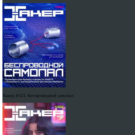
Хакер #323. Беспроводной самопал