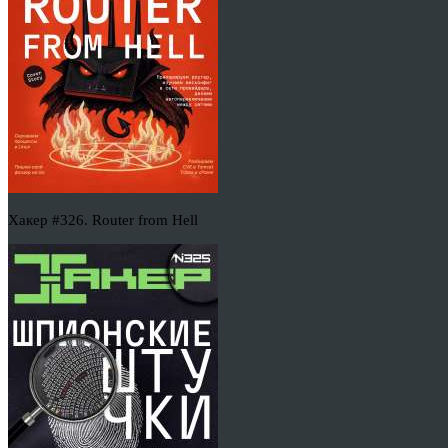
Хакер #326. Router from Hell