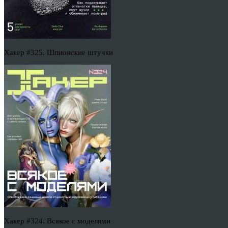
Хакер #325. Шпионские штучки
Хакер #324. Всякое с моделями