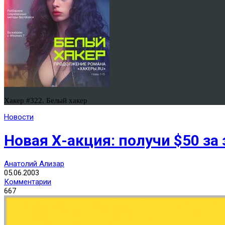
Хакер #322. Белый хакер
Новости
Новая Х-акция: получи $50 за 
Анатолий Ализар
05.06.2003
Комментарии
667