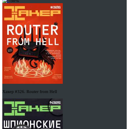
-50%
Хакер #326. Router from Hell