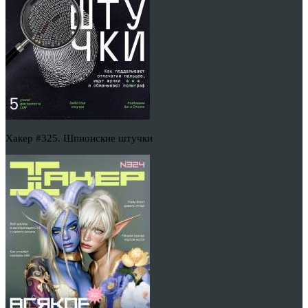
Хакер #325. Шпионские штучки