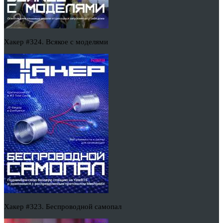
Хакер #324. Всякое с моделями
Хакер #323. Беспроводной самопал