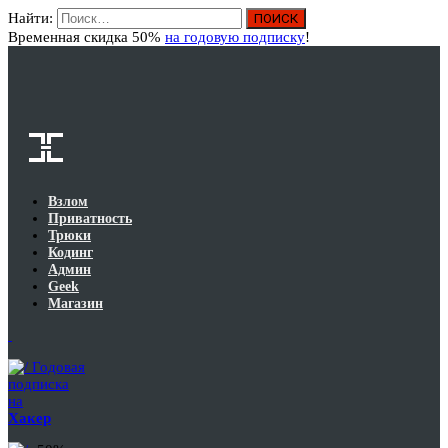
Найти:
Вход
Временная скидка 50%
на годовую подписку
!
Взлом
Приватность
Трюки
Кодинг
Админ
Geek
Магазин
Годовая
подписка
на
Хакер