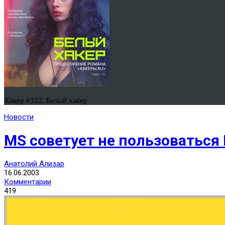
Хакер #322. Белый хакер
Новости
MS советует не пользоваться
Анатолий Ализар
16.06.2003
Комментарии
419