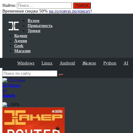
Найти:
Временная скидка 50%
на годовую подписку
!
Взлом
Приватность
Трюки
Кодинг
Админ
Geek
Магазин
Windows
Linux
Android
Железо
Python
AI
Годовая
подписка
на
Хакер
-50%