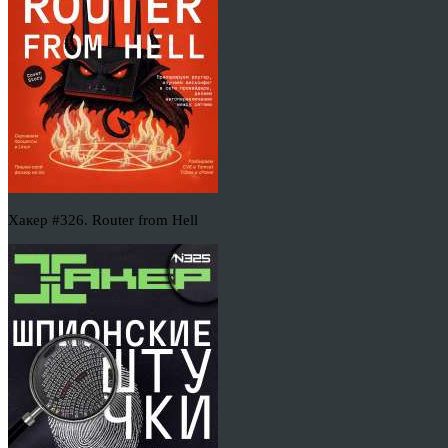
Хакер #326. Router from Hell