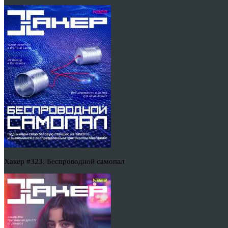
Хакер #323. Беспроводной самопал