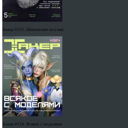
Хакер #325. Шпионские штучки
Хакер #324. Всякое с моделями