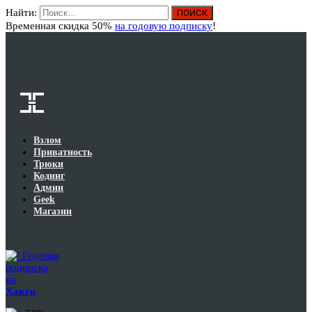
Найти:
Вход
Временная скидка 50%
на годовую подписку
!
Взлом
Приватность
Трюки
Кодинг
Админ
Geek
Магазин
Годовая
подписка
на
Хакер