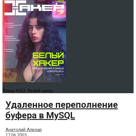
Хакер #322. Белый хакер
Удаленное переполнение
буфера в MySQL
Анатолий Ализар
17.06.2003