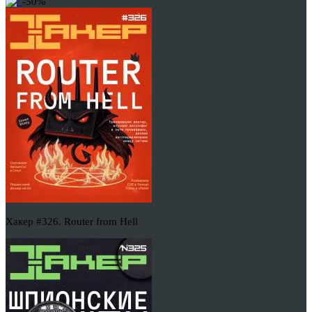
-50%
Хакер #326. Router from Hell