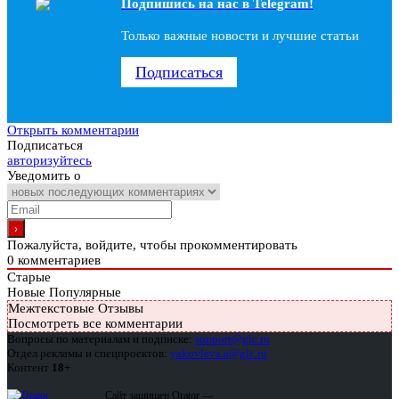
Подпишись на наc в Telegram!
Только важные новости и лучшие статьи
Подписаться
Открыть комментарии
Подписаться
авторизуйтесь
Уведомить о
Пожалуйста, войдите, чтобы прокомментировать
0
комментариев
Старые
Новые
Популярные
Межтекстовые Отзывы
Посмотреть все комментарии
Вопросы по материалам и подписке:
support@glc.ru
Отдел рекламы и спецпроектов:
yakovleva.a@glc.ru
Контент
18+
Сайт защищен Qrator —