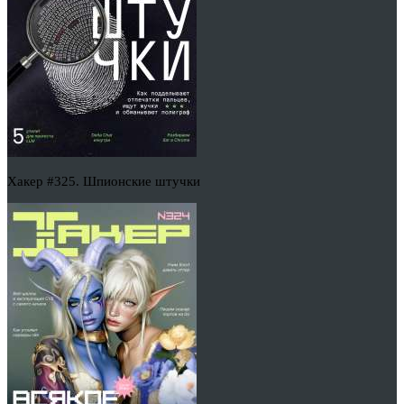
Хакер #325. Шпионские штучки