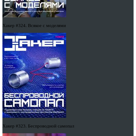
Хакер #324. Всякое с моделями
Хакер #323. Беспроводной самопал