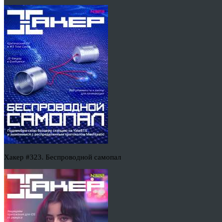
Хакер #323. Беспроводной самопал