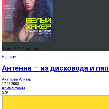
Хакер #322. Белый хакер
Новости
Антенна — из дисковода и пап
Анатолий Ализар
17.06.2003
Комментарии
579