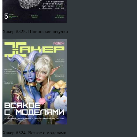
Хакер #325. Шпионские штучки
Хакер #324. Всякое с моделями