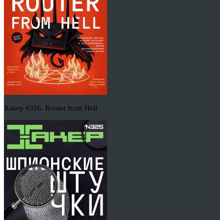
Хакер #326. Router from Hell