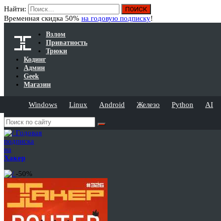
Найти:
Временная скидка 50%
на годовую подписку
!
Взлом
Приватность
Трюки
Кодинг
Админ
Geek
Магазин
Windows
Linux
Android
Железо
Python
AI
Годовая
подписка
на
Хакер
-50%