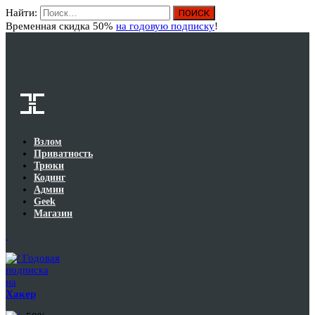
Найти:
Вход
Временная скидка 50%
на годовую подписку
!
Взлом
Приватность
Трюки
Кодинг
Админ
Geek
Магазин
Годовая
подписка
на
Хакер