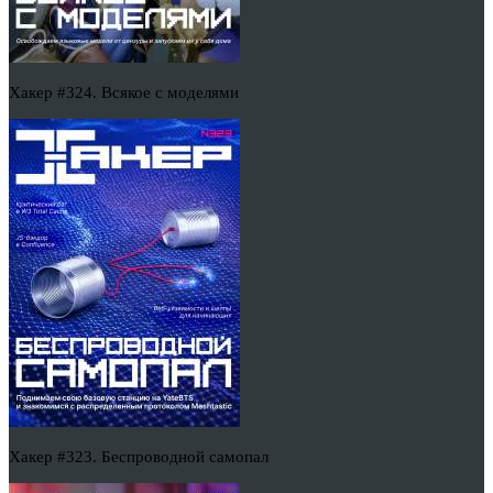
Хакер #324. Всякое с моделями
Хакер #323. Беспроводной самопал