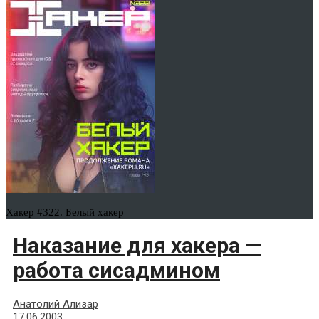
Хакер #322. Белый хакер
Наказание для хакера —
работа сисадмином
Анатолий Ализар
17.06.2003