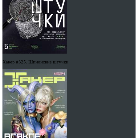
Хакер #325. Шпионские штучки