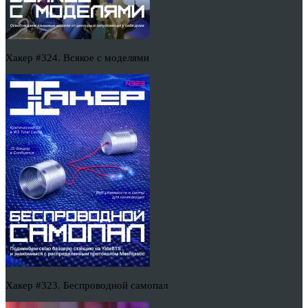
Хакер #324. Всякое с моделями
Хакер #323. Беспроводной самопал