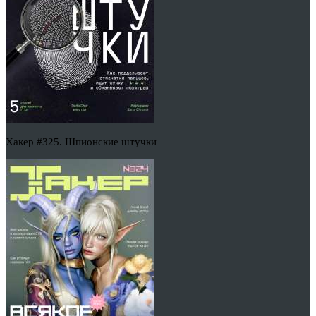
Хакер #325. Шпионские штучки