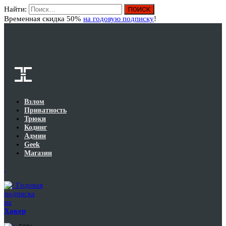
Найти:
Вход
Временная скидка 50%
на годовую подписку
!
Взлом
Приватность
Трюки
Кодинг
Админ
Geek
Магазин
Годовая
подписка
на
Хакер