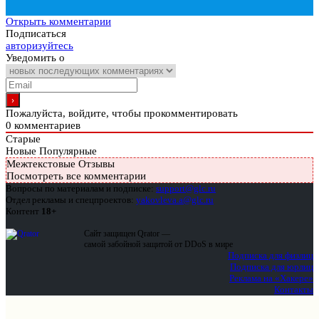
Открыть комментарии
Подписаться
авторизуйтесь
Уведомить о
Пожалуйста, войдите, чтобы прокомментировать
0
комментариев
Старые
Новые
Популярные
Межтекстовые Отзывы
Посмотреть все комментарии
Вопросы по материалам и подписке:
support@glc.ru
Отдел рекламы и спецпроектов:
yakovleva.a@glc.ru
Контент
18+
Сайт защищен Qrator —
самой забойной защитой от DDoS в мире
Подписка для физлиц
Подписка для юрлиц
Реклама на «Хакере»
Контакты