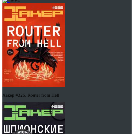
-50%
Хакер #326. Router from Hell