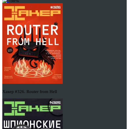
-50%
Хакер #326. Router from Hell