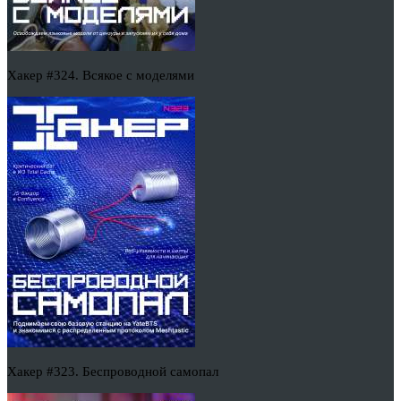
Хакер #324. Всякое с моделями
Хакер #323. Беспроводной самопал