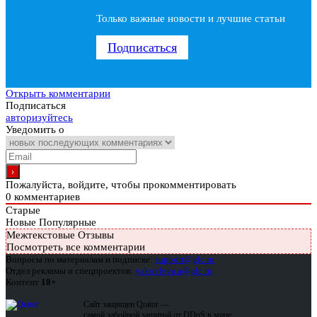
Только важные новости и лучшие статьи
Подписаться
Открыть комментарии
Подписаться
авторизуйтесь
Уведомить о
Пожалуйста, войдите, чтобы прокомментировать
0
комментариев
Старые
Новые
Популярные
Межтекстовые Отзывы
Посмотреть все комментарии
Вопросы по материалам и подписке:
support@glc.ru
Отдел рекламы и спецпроектов:
yakovleva.a@glc.ru
Контент
18+
Сайт защищен Qrator —
самой забойной защитой от DDoS в мире