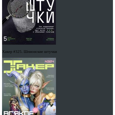
Хакер #325. Шпионские штучки