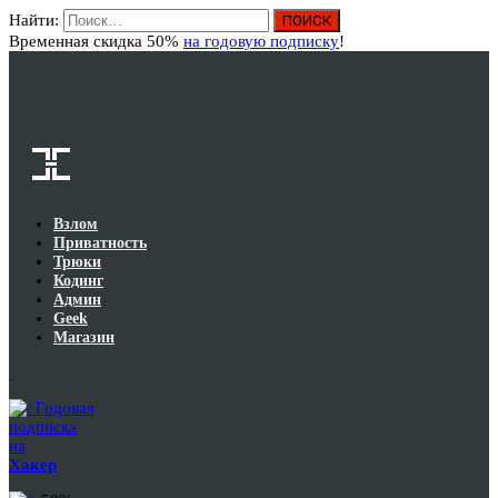
Найти:
Вход
Временная скидка 50%
на годовую подписку
!
Взлом
Приватность
Трюки
Кодинг
Админ
Geek
Магазин
Годовая
подписка
на
Хакер