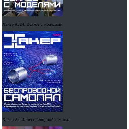
Хакер #324. Всякое с моделями
Хакер #323. Беспроводной самопал