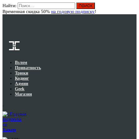
Найти:
Вход
Временная скидка 50%
на годовую подписку
!
Взлом
Приватность
Трюки
Кодинг
Админ
Geek
Магазин
Годовая
подписка
на
Хакер