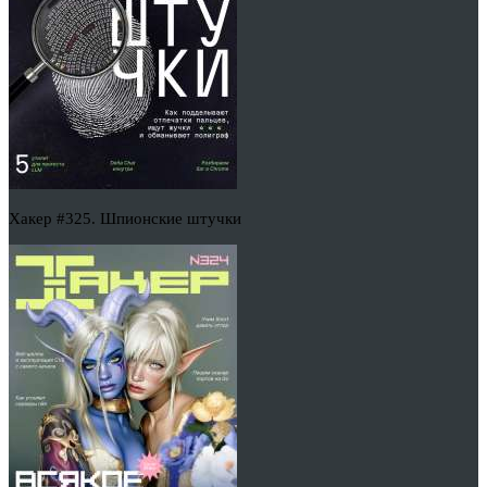
Хакер #325. Шпионские штучки