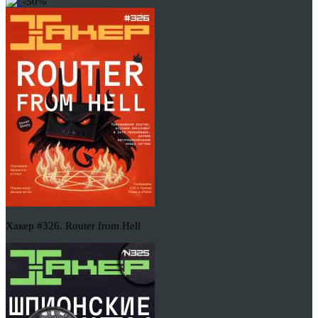
-50%
Хакер #326. Router from Hell