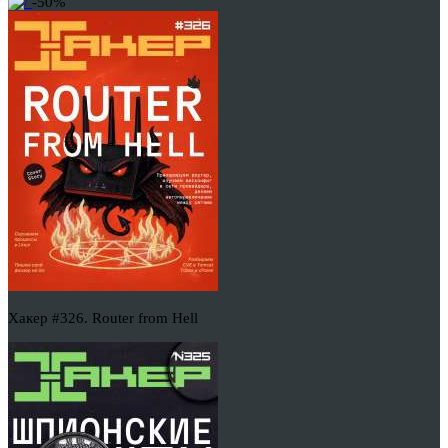
-50%
Хакер #326. Router from Hell