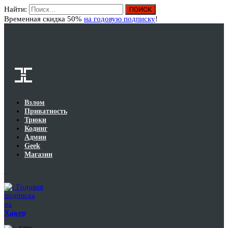
Найти:
Вход
Временная скидка 50%
на годовую подписку
!
Взлом
Приватность
Трюки
Кодинг
Админ
Geek
Магазин
Годовая
подписка
на
Хакер