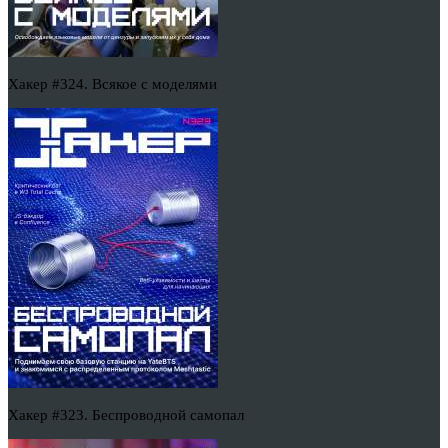
Хакер #324. Всякое с моделями
Хакер #323. Беспроводной самопал