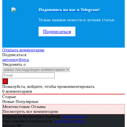
Подпишись на наc в Telegram!
Только важные новости и лучшие статьи
Подписаться
Открыть комментарии
Подписаться
авторизуйтесь
Уведомить о
Пожалуйста, войдите, чтобы прокомментировать
0
комментариев
Старые
Новые
Популярные
Межтекстовые Отзывы
Посмотреть все комментарии
Вопросы по материалам и подписке:
support@glc.ru
Отдел рекламы и спецпроектов:
yakovleva.a@glc.ru
Контент
18+