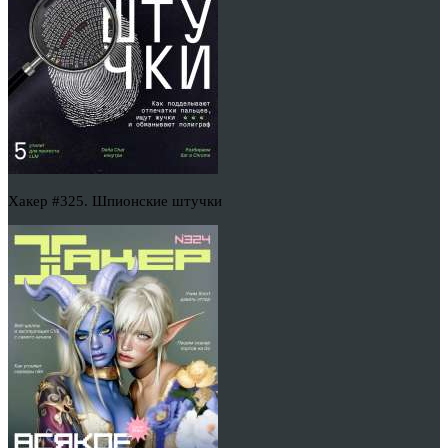
Хакер #325. Шпионские штучки