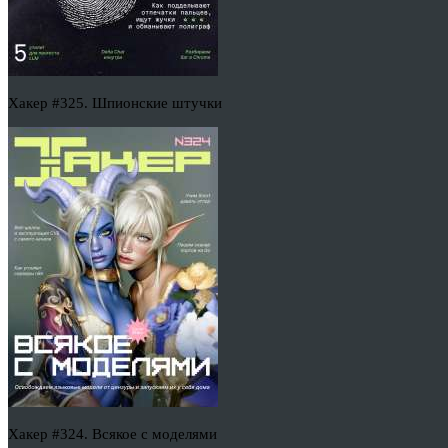
Хакер #325. Шпионские штучки
Хакер #324. Всякое с моделями