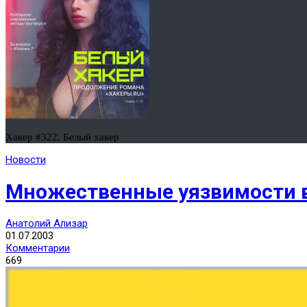
Хакер #322. Белый хакер
Новости
Множественные уязвимости в
Анатолий Ализар
01.07.2003
Комментарии
669