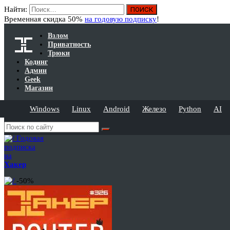
Найти:
Временная скидка 50%
на годовую подписку
!
Взлом
Приватность
Трюки
Кодинг
Админ
Geek
Магазин
Windows
Linux
Android
Железо
Python
AI
Годовая
подписка
на
Хакер
-50%