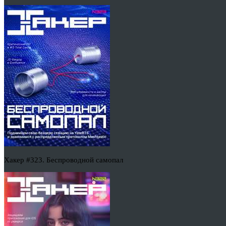
Хакер #323. Беспроводной самопал