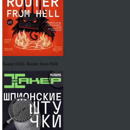
Хакер #326. Router from Hell