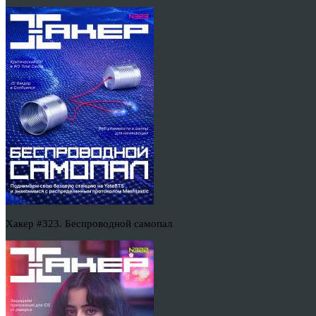
Хакер #323. Беспроводной самопал