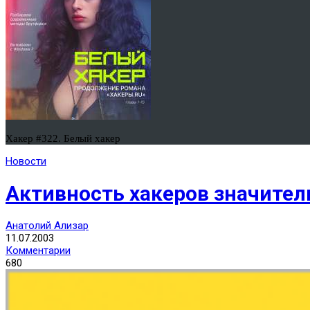
Хакер #322. Белый хакер
Новости
Активность хакеров значител
Анатолий Ализар
11.07.2003
Комментарии
680