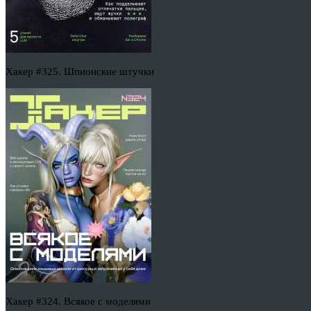
Хакер #325. Шпионские штучки
Хакер #324. Всякое с моделями