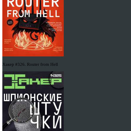
Хакер #326. Router from Hell