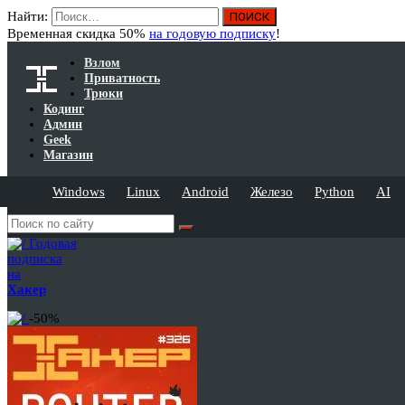
Найти:
Временная скидка 50%
на годовую подписку
!
Взлом
Приватность
Трюки
Кодинг
Админ
Geek
Магазин
Windows
Linux
Android
Железо
Python
AI
Годовая
подписка
на
Хакер
-50%