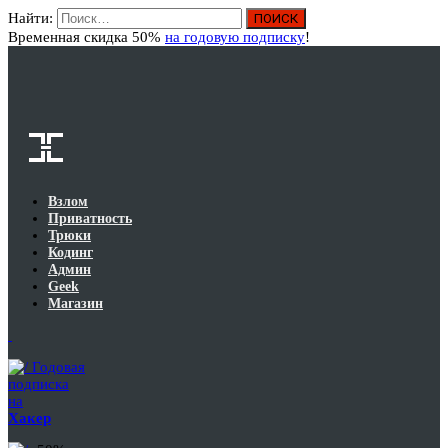
Найти:
Вход
Временная скидка 50%
на годовую подписку
!
Взлом
Приватность
Трюки
Кодинг
Админ
Geek
Магазин
Годовая
подписка
на
Хакер