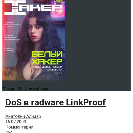
Хакер #322. Белый хакер
DoS в radware LinkProof
Анатолий Ализар
16.07.2003
Комментарии
464