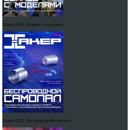
Хакер #324. Всякое с моделями
Хакер #323. Беспроводной самопал