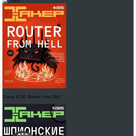
-50%
Хакер #326. Router from Hell