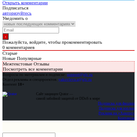
Открыть комментарии
Подписаться
авторизуйтесь
Уведомить о
Пожалуйста, войдите, чтобы прокомментировать
0
комментариев
Старые
Новые
Популярные
Межтекстовые Отзывы
Посмотреть все комментарии
Вопросы по материалам и подписке:
support@glc.ru
Отдел рекламы и спецпроектов:
yakovleva.a@glc.ru
Контент
18+
Сайт защищен Qrator —
самой забойной защитой от DDoS в мире
Подписка для физлиц
Подписка для юрлиц
Реклама на «Хакере»
Контакты