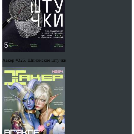
Хакер #325. Шпионские штучки