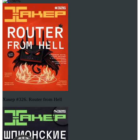
-50%
Хакер #326. Router from Hell