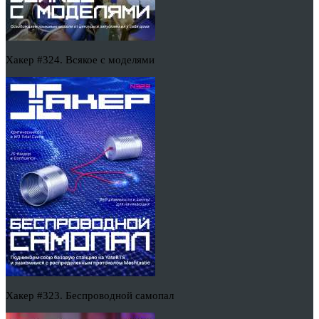
Хакер #324. Всякое с моделями
Хакер #323. Беспроводной самопал