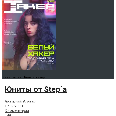
Хакер #322. Белый хакер
Юниты от Step`а
Анатолий Ализар
17.07.2003
Комментарии
649