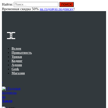
Найти:
Вход
Временная скидка 50%
на годовую подписку
!
Взлом
Приватность
Трюки
Кодинг
Админ
Geek
Магазин
Годовая
подписка
на
Хакер