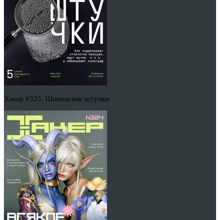
Хакер #325. Шпионские штучки