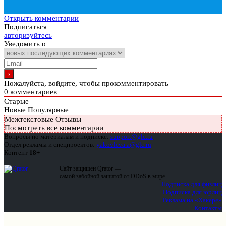
Открыть комментарии
Подписаться
авторизуйтесь
Уведомить о
Пожалуйста, войдите, чтобы прокомментировать
0
комментариев
Старые
Новые
Популярные
Межтекстовые Отзывы
Посмотреть все комментарии
Вопросы по материалам и подписке:
support@glc.ru
Отдел рекламы и спецпроектов:
yakovleva.a@glc.ru
Контент
18+
Сайт защищен Qrator —
самой забойной защитой от DDoS в мире
Подписка для физлиц
Подписка для юрлиц
Реклама на «Хакере»
Контакты