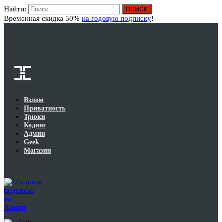
Найти:
Вход
Временная скидка 50%
на годовую подписку
!
Взлом
Приватность
Трюки
Кодинг
Админ
Geek
Магазин
Годовая
подписка
на
Хакер