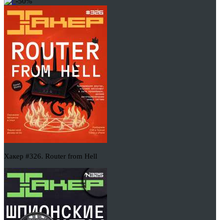
-50%
Хакер #326. Router from Hell