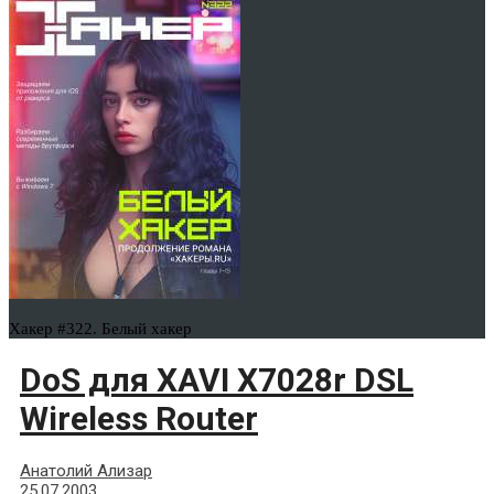
Хакер #322. Белый хакер
DoS для XAVI X7028r DSL
Wireless Router
Анатолий Ализар
25.07.2003