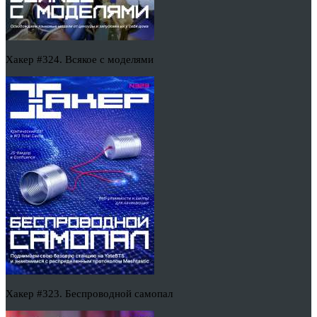
Хакер #324. Всякое с моделями
Хакер #323. Беспроводной самопал