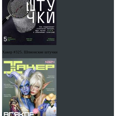
Хакер #325. Шпионские штучки