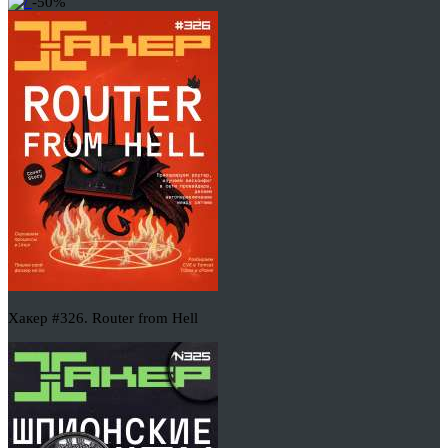
-50%
Хакер #326. Router from Hell