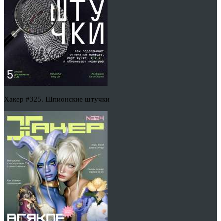
Хакер #325. Шпионские штучки