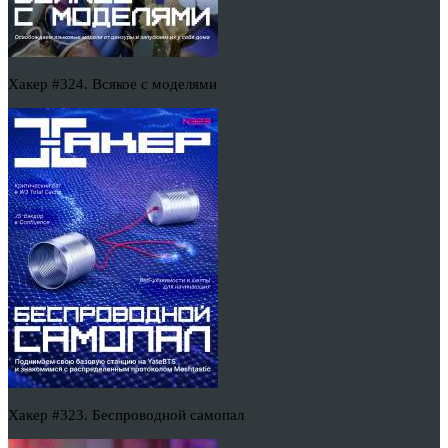
Хакер #324. Всякое с моделями
Хакер #323. Беспроводной самопал