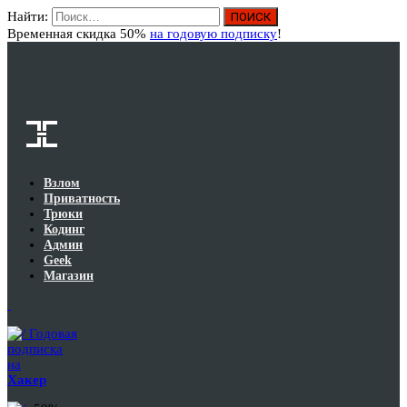
Найти:
Вход
Временная скидка 50%
на годовую подписку
!
Взлом
Приватность
Трюки
Кодинг
Админ
Geek
Магазин
Годовая
подписка
на
Хакер