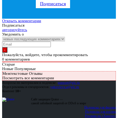
Подписаться
Открыть комментарии
Подписаться
авторизуйтесь
Уведомить о
Пожалуйста, войдите, чтобы прокомментировать
0
комментариев
Старые
Новые
Популярные
Межтекстовые Отзывы
Посмотреть все комментарии
Вопросы по материалам и подписке:
support@glc.ru
Отдел рекламы и спецпроектов:
yakovleva.a@glc.ru
Контент
18+
Сайт защищен Qrator —
самой забойной защитой от DDoS в мире
Подписка для физлиц
Подписка для юрлиц
Реклама на «Хакере»