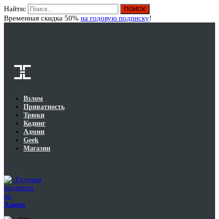
Найти:
Вход
Временная скидка 50%
на годовую подписку
!
Взлом
Приватность
Трюки
Кодинг
Админ
Geek
Магазин
Годовая
подписка
на
Хакер