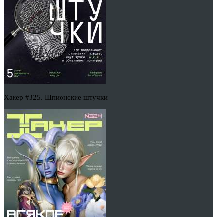
Хакер #325. Шпионские штучки