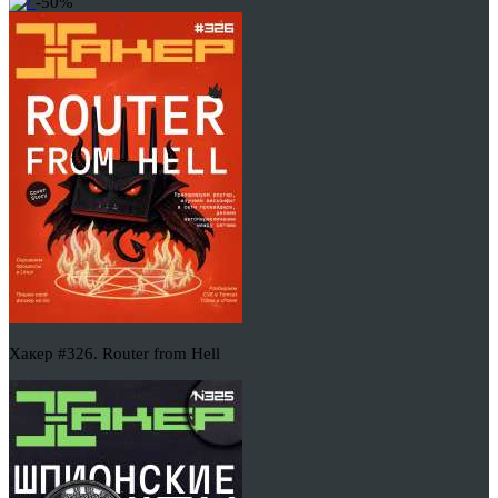
-50%
Хакер #326. Router from Hell