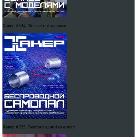
Хакер #324. Всякое с моделями
Хакер #323. Беспроводной самопал