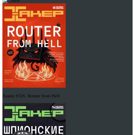
-50%
Хакер #326. Router from Hell