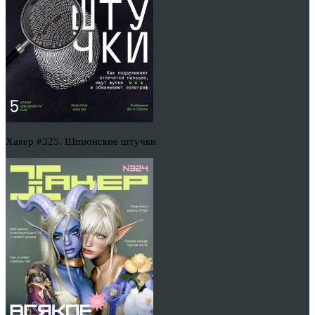
Хакер #325. Шпионские штучки