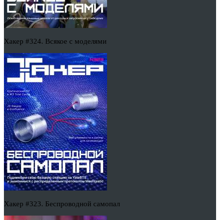
Хакер #324. Всякое с моделями
Хакер #323. Беспроводной самопал