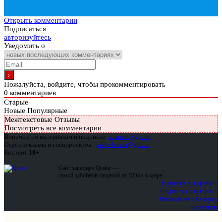
Открыть комментарии
Подписаться
авторизуйтесь
Уведомить о
Пожалуйста, войдите, чтобы прокомментировать
0
комментариев
Старые
Новые
Популярные
Межтекстовые Отзывы
Посмотреть все комментарии
Вопросы по материалам и подписке:
support@glc.ru
Отдел рекламы и спецпроектов:
yakovleva.a@glc.ru
Контент
18+
Сайт защищен Qrator —
самой забойной защитой от DDoS в мире
Подписка для физлиц
Подписка для юрлиц
Реклама на «Хакере»
Контакты