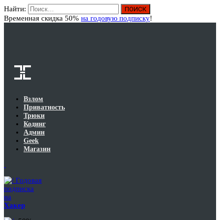
Найти:
Вход
Временная скидка 50%
на годовую подписку
!
Взлом
Приватность
Трюки
Кодинг
Админ
Geek
Магазин
Годовая
подписка
на
Хакер