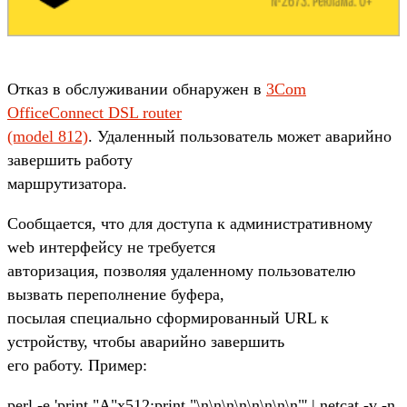
Отказ в обслуживании обнаружен в
3Com
OfficeConnect DSL router
(model 812)
. Удаленный пользователь может аварийно
завершить работу
маршрутизатора.
Сообщается, что для доступа к административному
web интерфейсу не требуется
авторизация, позволяя удаленному пользователю
вызвать переполнение буфера,
посылая специально сформированный URL к
устройству, чтобы аварийно завершить
его работу. Пример:
perl -e 'print "A"x512;print "\n\n\n\n\n\n\n\n"' | netcat -v -n