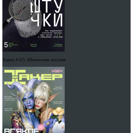
Хакер #325. Шпионские штучки