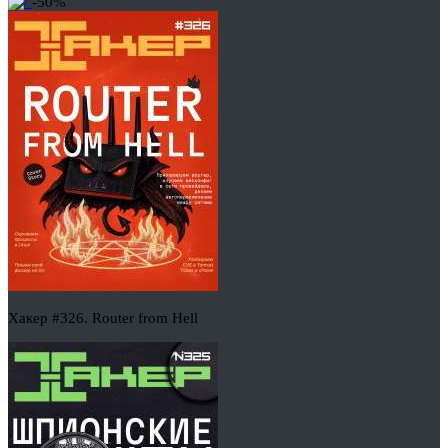
-50%
Хакер #326. Router from Hell