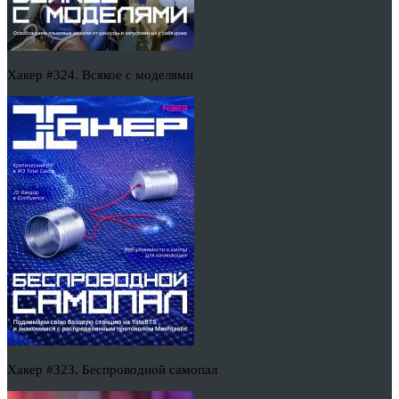
Хакер #324. Всякое с моделями
Хакер #323. Беспроводной самопал