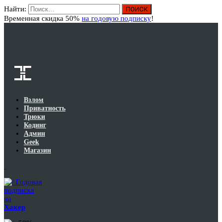
Найти:
Вход
Временная скидка 50%
на годовую подписку
!
Взлом
Приватность
Трюки
Кодинг
Админ
Geek
Магазин
Годовая
подписка
на
Хакер