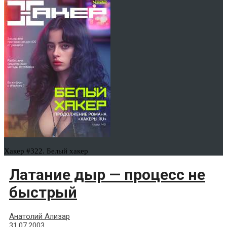
Хакер #322. Белый хакер
Латание дыр — процесс не
быстрый
Анатолий Ализар
31.07.2003